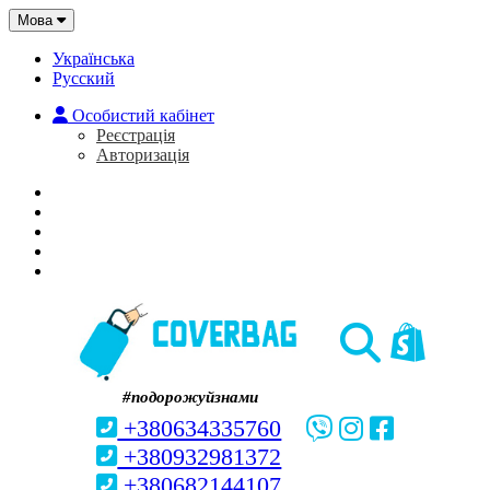
Мова
Українська
Русский
Особистий кабінет
Реєстрація
Авторизація
Головна
Про нас
Закладки (0)
Кошик
#подорожуйзнами
+380634335760
+380932981372
+380682144107