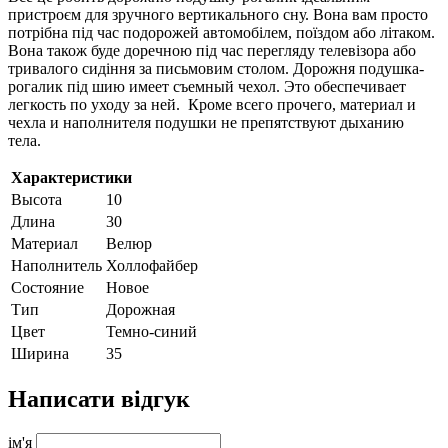
пристроєм для зручного вертикального сну. Вона вам просто
потрібна під час подорожей автомобілем, поїздом або літаком.
Вона також буде доречною під час перегляду телевізора або
тривалого сидіння за письмовим столом. Дорожня подушка-
рогалик під шию имеет съемный чехол. Это обеспечивает
легкость по уходу за ней. Кроме всего прочего, материал и
чехла и наполнителя подушки не препятствуют дыханию
тела.
Характеристики
Высота
10
Длина
30
Материал
Велюр
Наполнитель
Холлофайбер
Состояние
Новое
Тип
Дорожная
Цвет
Темно-синий
Ширина
35
Написати відгук
ім'я