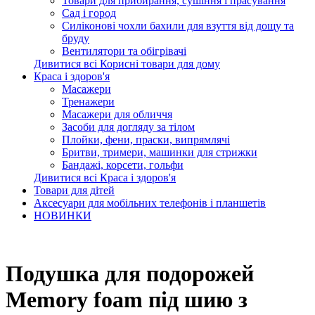
Товари для прибирання, сушіння і прасування
Сад і город
Силіконові чохли бахили для взуття від дощу та
бруду
Вентилятори та обігрівачі
Дивитися всі Корисні товари для дому
Краса і здоров'я
Масажери
Тренажери
Масажери для обличчя
Засоби для догляду за тілом
Плойки, фени, праски, випрямлячі
Бритви, тримери, машинки для стрижки
Бандажі, корсети, гольфи
Дивитися всі Краса і здоров'я
Товари для дітей
Аксесуари для мобільних телефонів і планшетів
НОВИНКИ
Подушка для подорожей
Memory foam під шию з