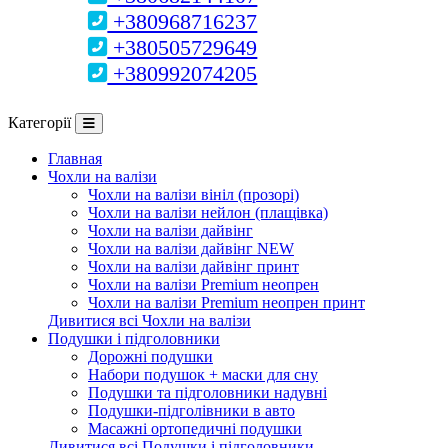
+380968716237
+380505729649
+380992074205
Категорії
Главная
Чохли на валізи
Чохли на валізи вініл (прозорі)
Чохли на валізи нейлон (плащівка)
Чохли на валізи дайвінг
Чохли на валізи дайвінг NEW
Чохли на валізи дайвінг принт
Чохли на валізи Premium неопрен
Чохли на валізи Premium неопрен принт
Дивитися всі Чохли на валізи
Подушки і підголовники
Дорожні подушки
Набори подушок + маски для сну
Подушки та підголовники надувні
Подушки-підголівники в авто
Масажні ортопедичні подушки
Дивитися всі Подушки і підголовники