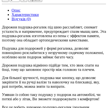
Опис
Характеристики
Відгуків (0)
Дорожня подушка-рогалик під шию расслабляет, снимает
усталость и напряжение, предупреждает спазм мышц шеи. Эта
подушка-рогалик изготовлена из пены с эффектом памяти,
поэтому она обладает ортопедическими качествами.
Подушка для подорожей у формі рогалика, дозволяє
повноцінно розслабитися у незручному сидячому положенні,
особливо коли подорож займає багато часу.
Дорожня подушка відмінно підійде тим, хто звик спати на
боці, тому що заповнює простір між головою та плечем.
Для більшої зручності, подушка має кнопку, що дозволяє
закріпити її на ручці валізи та наволочку на блискавці, яку,
разі потреби, можна зняти та випрати.
Узявши із собою таку подушку у подорож на автомобілі, чи
потязі або у літак, Ви зможете подорожувати з комфортом!
Все це робить дорожню подушку-рогалик ідеальним