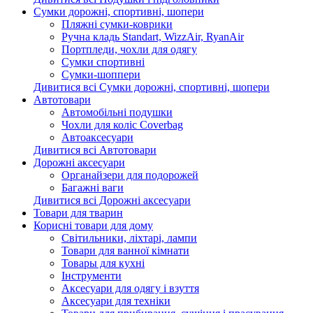
Сумки дорожні, спортивні, шопери
Пляжні сумки-коврики
Ручна кладь Standart, WizzAir, RyanAir
Портпледи, чохли для одягу
Сумки спортивні
Сумки-шоппери
Дивитися всі Сумки дорожні, спортивні, шопери
Автотовари
Автомобільні подушки
Чохли для коліс Coverbag
Автоаксесуари
Дивитися всі Автотовари
Дорожні аксесуари
Органайзери для подорожей
Багажні ваги
Дивитися всі Дорожні аксесуари
Товари для тварин
Корисні товари для дому
Світильники, ліхтарі, лампи
Товари для ванної кімнати
Товары для кухні
Інструменти
Аксесуари для одягу і взуття
Аксесуари для техніки