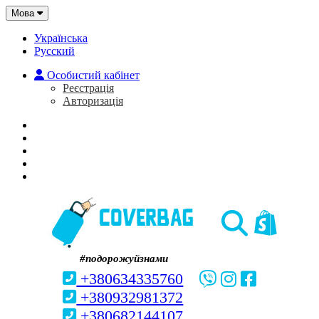
Мова
Українська
Русский
Особистий кабінет
Реєстрація
Авторизація
Головна
Про нас
Закладки (0)
Кошик
#подорожуйзнами
+380634335760
+380932981372
+380682144107