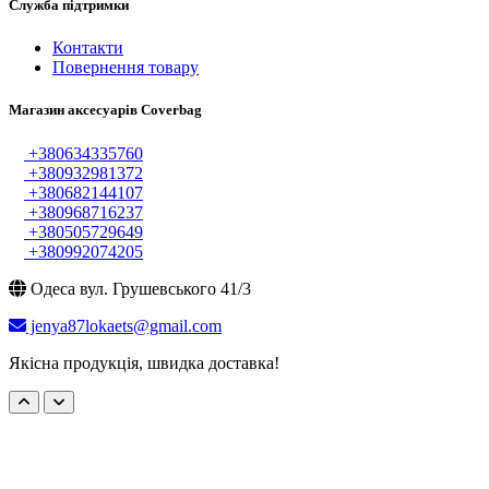
Служба підтримки
Контакти
Повернення товару
Магазин аксесуарів Coverbag
+380634335760
+380932981372
+380682144107
+380968716237
+380505729649
+380992074205
Одеса вул. Грушевського 41/3
jenya87lokaets@gmail.com
Якісна продукція, швидка доставка!