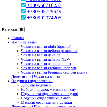
+380968716237
+380505729649
+380992074205
Категорії
Главная
Чохли на валізи
Чохли на валізи вініл (прозорі)
Чохли на валізи нейлон (плащівка)
Чохли на валізи дайвінг
Чохли на валізи дайвінг NEW
Чохли на валізи дайвінг принт
Чохли на валізи Premium неопрен
Чохли на валізи Premium неопрен принт
Дивитися всі Чохли на валізи
Подушки і підголовники
Дорожні подушки
Набори подушок + маски для сну
Подушки та підголовники надувні
Подушки-підголівники в авто
Масажні ортопедичні подушки
Дивитися всі Подушки і підголовники