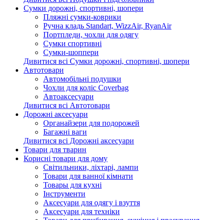
Сумки дорожні, спортивні, шопери
Пляжні сумки-коврики
Ручна кладь Standart, WizzAir, RyanAir
Портпледи, чохли для одягу
Сумки спортивні
Сумки-шоппери
Дивитися всі Сумки дорожні, спортивні, шопери
Автотовари
Автомобільні подушки
Чохли для коліс Coverbag
Автоаксесуари
Дивитися всі Автотовари
Дорожні аксесуари
Органайзери для подорожей
Багажні ваги
Дивитися всі Дорожні аксесуари
Товари для тварин
Корисні товари для дому
Світильники, ліхтарі, лампи
Товари для ванної кімнати
Товары для кухні
Інструменти
Аксесуари для одягу і взуття
Аксесуари для техніки