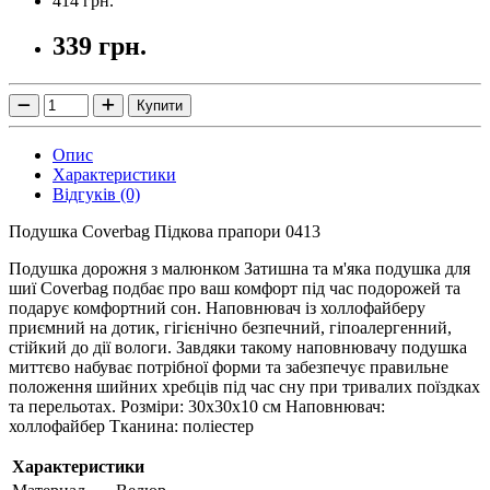
414 грн.
339 грн.
Купити
Опис
Характеристики
Відгуків (0)
Подушка Coverbag Підкова прапори 0413
Подушка дорожня з малюнком Затишна та м'яка подушка для
шиї Coverbag подбає про ваш комфорт під час подорожей та
подарує комфортний сон.
Наповнювач із холлофайберу
приємний на дотик, гігієнічно безпечний, гіпоалергенний,
стійкий до дії вологи.
Завдяки такому наповнювачу подушка
миттєво набуває потрібної форми та забезпечує правильне
положення шийних хребців під час сну при тривалих поїздках
та перельотах.
Розміри: 30х30х10 см Наповнювач:
холлофайбер Тканина: поліестер
Характеристики