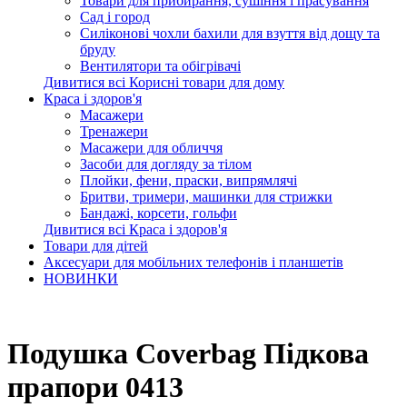
Товари для прибирання, сушіння і прасування
Сад і город
Силіконові чохли бахили для взуття від дощу та
бруду
Вентилятори та обігрівачі
Дивитися всі Корисні товари для дому
Краса і здоров'я
Масажери
Тренажери
Масажери для обличчя
Засоби для догляду за тілом
Плойки, фени, праски, випрямлячі
Бритви, тримери, машинки для стрижки
Бандажі, корсети, гольфи
Дивитися всі Краса і здоров'я
Товари для дітей
Аксесуари для мобільних телефонів і планшетів
НОВИНКИ
Подушка Coverbag Підкова
прапори 0413