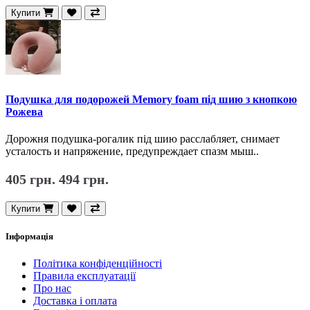
Купити
Подушка для подорожей Memory foam під шию з кнопкою
Рожева
Дорожня подушка-рогалик під шию расслабляет, снимает
усталость и напряжение, предупреждает спазм мыш..
405 грн.
494 грн.
Купити
Інформація
Політика конфіденційності
Правила експлуатації
Про нас
Доставка і оплата