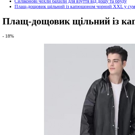
Силіконові чохли бахили для взуття від дощу та бруду
Плащ-дощовик щільний із капюшоном чорний XХL у сум
Плащ-дощовик щільний із ка
- 18%