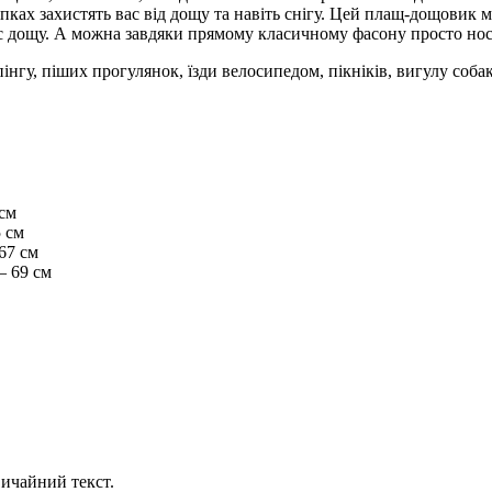
ках захистять вас від дощу та навіть снігу. Цей плащ-дощовик м
час дощу. А можна завдяки прямому класичному фасону просто но
гу, піших прогулянок, їзди велосипедом, пікніків, вигулу собак
 см
 см
67 см
– 69 см
ичайний текст.