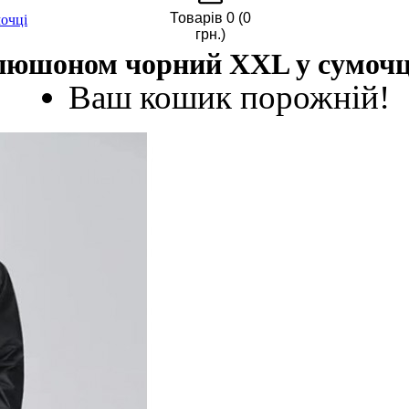
Товарів 0 (0
очці
грн.)
пюшоном чорний ХХL у сумочц
Ваш кошик порожній!