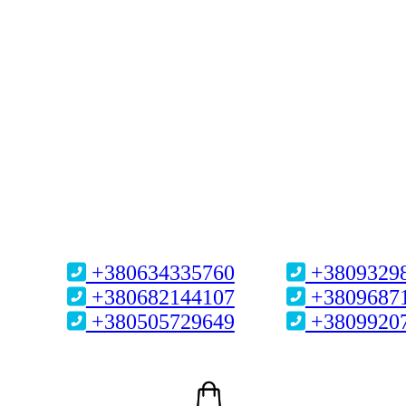
+380634335760
+3809329
+380682144107
+3809687
+380505729649
+3809920