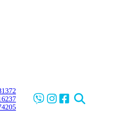
81372
16237
74205