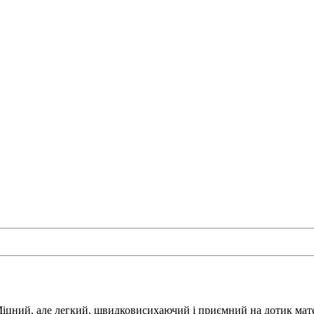
цний, але легкий, швидковисихаючий і приємний на дотик матер