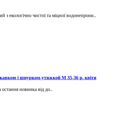
 з екологічно чистої та міцної водонепрони..
скавкою і шнурком-утяжкой М 35-36 р. квіти
 остання новинка від до..