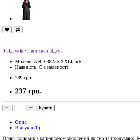
0 відгуків
/
Написати відгук
Модель: AND-3822ХXXLblack
Наявність: Є в наявності
289 грн.
237 грн.
Купити
Опис
Відгуків (0)
Плащ-дощовик з капюшоном зроблений якісно та продумано. Мі