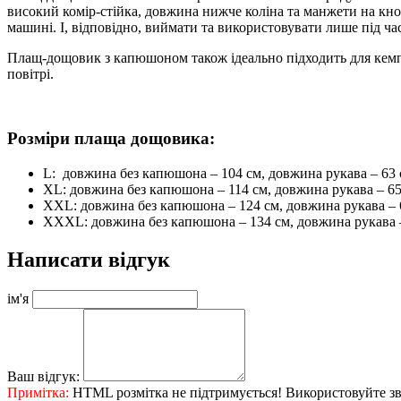
високий комір-стійка, довжина нижче коліна та манжети на кноп
машині. І, відповідно, виймати та використовувати лише під 
Плащ-дощовик з капюшоном також ідеально підходить для кемпін
повітрі.
Розміри плаща дощовика:
L: довжина без капюшона – 104 см, довжина рукава – 63
XL: довжина без капюшона – 114 см, довжина рукава – 65
XXL: довжина без капюшона – 124 см, довжина рукава – 
XXXL: довжина без капюшона – 134 см, довжина рукава 
Написати відгук
ім'я
Ваш відгук:
Примітка:
HTML розмітка не підтримується! Використовуйте зв