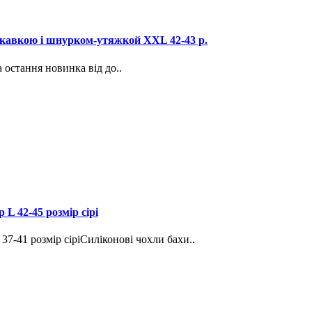
искавкою і шнурком-утяжкой XXL 42-43 р.
 остання новинка від до..
 L 42-45 розмір сірі
37-41 розмір сіріСиліконові чохли бахи..