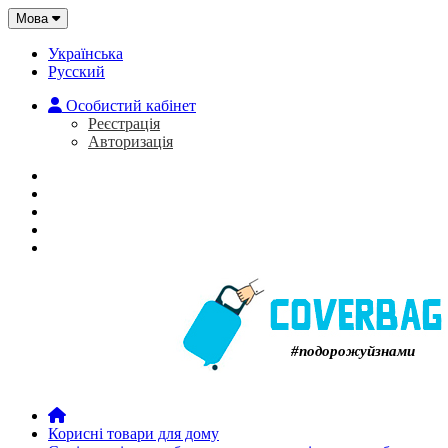
Мова
Українська
Русский
Особистий кабінет
Реєстрація
Авторизація
Головна
Про нас
Закладки (0)
Кошик
#подорожуйзнами
Корисні товари для дому