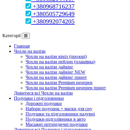
+380968716237
+380505729649
+380992074205
Категорії
Главная
Чохли на валізи
Чохли на валізи вініл (прозорі)
Чохли на валізи нейлон (плащівка)
Чохли на валізи дайвінг
Чохли на валізи дайвінг NEW
Чохли на валізи дайвінг принт
Чохли на валізи Premium неопрен
Чохли на валізи Premium неопрен принт
Дивитися всі Чохли на валізи
Подушки і підголовники
Дорожні подушки
Набори подушок + маски для сну
Подушки та підголовники надувні
Подушки-підголівники в авто
Масажні ортопедичні подушки
Дивитися всі Подушки і підголовники