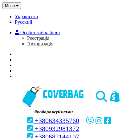
Мова
Українська
Русский
Особистий кабінет
Реєстрація
Авторизація
Головна
Про нас
Закладки (0)
Кошик
#подорожуйзнами
+380634335760
+380932981372
+380682144107