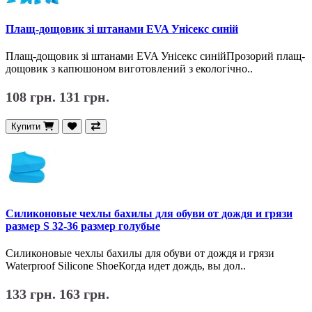
Плащ-дощовик зі штанами EVA Унісекс синій
Плащ-дощовик зі штанами EVA Унісекс синійПрозорий плащ-
дощовик з капюшоном виготовлений з екологічно..
108 грн.
131 грн.
Купити
Силиконовые чехлы бахилы для обуви от дождя и грязи
размер S 32-36 размер голубые
Силиконовые чехлы бахилы для обуви от дождя и грязи
Waterproof Silicone ShoeКогда идет дождь, вы дол..
133 грн.
163 грн.