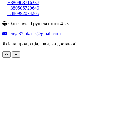
+380968716237
+380505729649
+380992074205
Одеса вул. Грушевського 41/3
jenya87lokaets@gmail.com
Якісна продукція, швидка доставка!