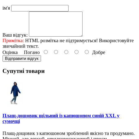
ім'я
Ваш відгук:
Примітка:
HTML розмітка не підтримується! Використовуйте
звичайний текст.
Оцінка
Погано
Добре
Відправити відгук
Супутні товари
Плащ-дощовик щільний із капюшоном синій ХXL у
сумочці
Плащ-дощовик з капюшоном зроблений якісно та продумано.
Міцний, але легкий, швидковисихаючий і приєм..