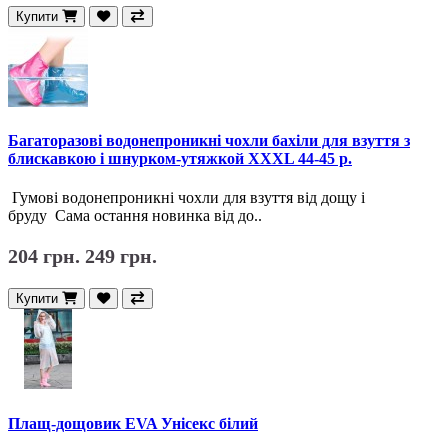
Купити
Багаторазові водонепроникні чохли бахіли для взуття з
блискавкою і шнурком-утяжкой XXХL 44-45 р.
Гумові водонепроникні чохли для взуття від дощу і
бруду Сама остання новинка від до..
204 грн.
249 грн.
Купити
Плащ-дощовик EVA Унісекс білий