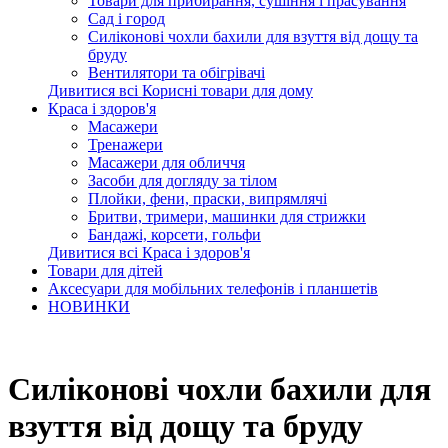
Товари для прибирання, сушіння і прасування
Сад і город
Силіконові чохли бахили для взуття від дощу та
бруду
Вентилятори та обігрівачі
Дивитися всі Корисні товари для дому
Краса і здоров'я
Масажери
Тренажери
Масажери для обличчя
Засоби для догляду за тілом
Плойки, фени, праски, випрямлячі
Бритви, тримери, машинки для стрижки
Бандажі, корсети, гольфи
Дивитися всі Краса і здоров'я
Товари для дітей
Аксесуари для мобільних телефонів і планшетів
НОВИНКИ
Силіконові чохли бахили для
взуття від дощу та бруду