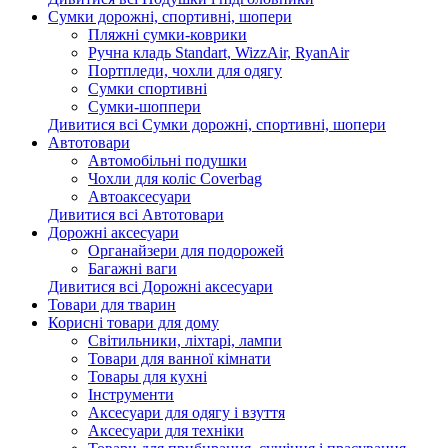
Сумки дорожні, спортивні, шопери
Пляжні сумки-коврики
Ручна кладь Standart, WizzAir, RyanAir
Портпледи, чохли для одягу
Сумки спортивні
Сумки-шоппери
Дивитися всі Сумки дорожні, спортивні, шопери
Автотовари
Автомобільні подушки
Чохли для коліс Coverbag
Автоаксесуари
Дивитися всі Автотовари
Дорожні аксесуари
Органайзери для подорожей
Багажні ваги
Дивитися всі Дорожні аксесуари
Товари для тварин
Корисні товари для дому
Світильники, ліхтарі, лампи
Товари для ванної кімнати
Товары для кухні
Інструменти
Аксесуари для одягу і взуття
Аксесуари для техніки