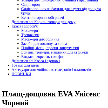
Товари для прибирання, сушіння і прасування
Сад і город
Силіконові чохли бахили для взуття від дощу та
бруду
Вентилятори та обігрівачі
Дивитися всі Корисні товари для дому
Краса і здоров'я
Масажери
Тренажери
Масажери для обличчя
Засоби для догляду за тілом
Плойки, фени, праски, випрямлячі
Бритви, тримери, машинки для стрижки
Бандажі, корсети, гольфи
Дивитися всі Краса і здоров'я
Товари для дітей
Аксесуари для мобільних телефонів і планшетів
НОВИНКИ
Плащ-дощовик EVA Унісекс
Чорний