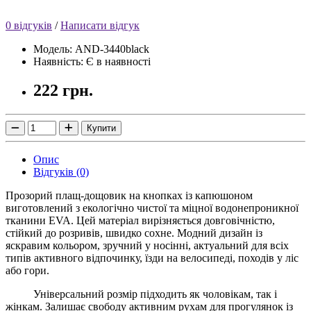
0 відгуків
/
Написати відгук
Модель: AND-3440black
Наявність: Є в наявності
222 грн.
Купити
Опис
Відгуків (0)
Прозорий плащ-дощовик на кнопках із капюшоном
виготовлений з екологічно чистої та міцної водонепроникної
тканини EVA. Цей матеріал вирізняється довговічністю,
стійкий до розривів, швидко сохне. Модний дизайн із
яскравим кольором, зручний у носінні, актуальний для всіх
типів активного відпочинку, їзди на велосипеді, походів у ліс
або гори.
Універсальний розмір підходить як чоловікам, так і
жінкам. Залишає свободу активним рухам для прогулянок із