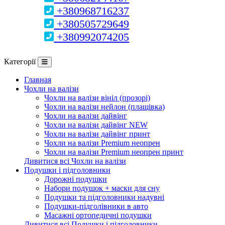
+380968716237
+380505729649
+380992074205
Категорії
Главная
Чохли на валізи
Чохли на валізи вініл (прозорі)
Чохли на валізи нейлон (плащівка)
Чохли на валізи дайвінг
Чохли на валізи дайвінг NEW
Чохли на валізи дайвінг принт
Чохли на валізи Premium неопрен
Чохли на валізи Premium неопрен принт
Дивитися всі Чохли на валізи
Подушки і підголовники
Дорожні подушки
Набори подушок + маски для сну
Подушки та підголовники надувні
Подушки-підголівники в авто
Масажні ортопедичні подушки
Дивитися всі Подушки і підголовники