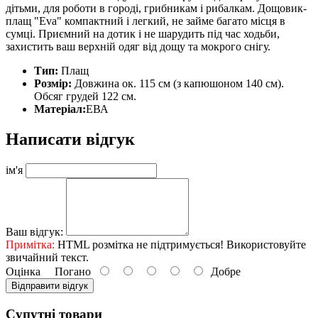
дітьми, для роботи в городі, грибникам і рибалкам. Дощовик-
плащ "Eva" компактний і легкий, не займе багато місця в
сумці. Приємний на дотик і не шарудить під час ходьби,
захистить ваш верхній одяг від дощу та мокрого снігу.
Тип:
Плащ
Розмір:
Довжина ок. 115 см (з капюшоном 140 см).
Обсяг грудей 122 см.
Матеріал:
ЕВА
Написати відгук
ім'я
Ваш відгук:
Примітка:
HTML розмітка не підтримується! Використовуйте
звичайний текст.
Оцінка
Погано
Добре
Відправити відгук
Супутні товари