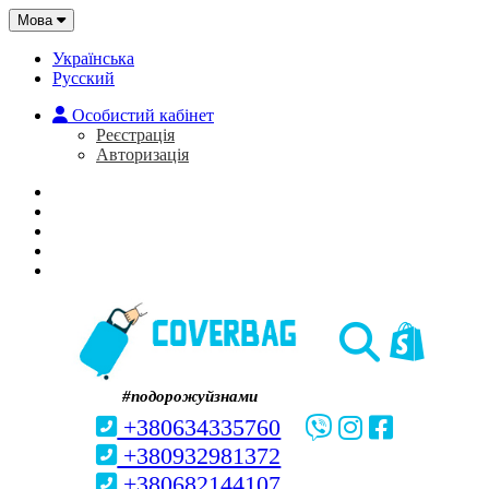
Мова
Українська
Русский
Особистий кабінет
Реєстрація
Авторизація
Головна
Про нас
Закладки (0)
Кошик
#подорожуйзнами
+380634335760
+380932981372
+380682144107