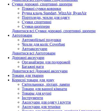
Сумки дорожні, спортивні, шопери
Пляжні сумки-коврики
Ручна кладь Standart, WizzAir, RyanAir
Портпледи, чохли для одягу
Сумки спортивні
Сумки-шоппери
Дивитися всі Сумки дорожні, спортивні, шопери
Автотовари
Автомобільні подушки
Чохли для коліс Coverbag
Автоаксесуари
Дивитися всі Автотовари
Дорожні аксесуари
Органайзери для подорожей
Багажні ваги
Дивитися всі Дорожні аксесуари
Товари для тварин
Корисні товари для дому
Світильники, ліхтарі, лампи
Товари для ванної кімнати
Товары для кухні
Інструменти
Аксесуари для одягу і взуття
Аксесуари для техніки