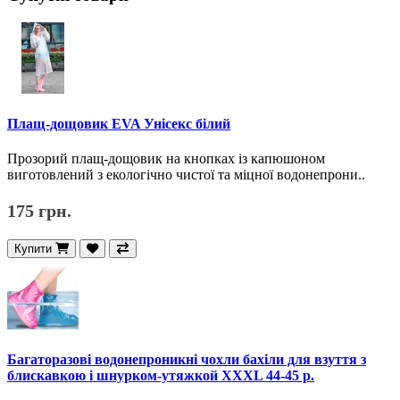
Плащ-дощовик EVA Унісекс білий
Прозорий плащ-дощовик на кнопках із капюшоном
виготовлений з екологічно чистої та міцної водонепрони..
175 грн.
Купити
Багаторазові водонепроникні чохли бахіли для взуття з
блискавкою і шнурком-утяжкой XXХL 44-45 р.