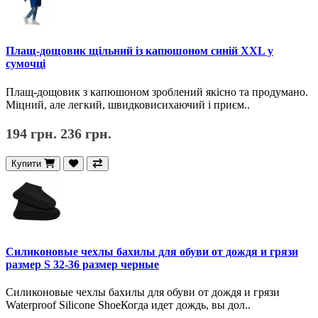
Плащ-дощовик щільний із капюшоном синій ХXL у
сумочці
Плащ-дощовик з капюшоном зроблений якісно та продумано.
Міцний, але легкий, швидковисихаючий і приєм..
194 грн.
236 грн.
Купити
Силиконовые чехлы бахилы для обуви от дождя и грязи
размер S 32-36 размер черные
Силиконовые чехлы бахилы для обуви от дождя и грязи
Waterproof Silicone ShoeКогда идет дождь, вы дол..