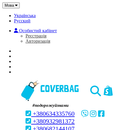
Мова
Українська
Русский
Особистий кабінет
Реєстрація
Авторизація
Головна
Про нас
Закладки (0)
Кошик
#подорожуйзнами
+380634335760
+380932981372
+380682144107