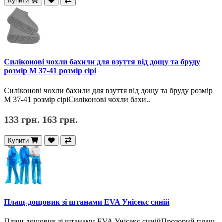
Купити
Силіконові чохли бахили для взуття від дощу та бруду
розмір M 37-41 розмір сірі
Силіконові чохли бахили для взуття від дощу та бруду розмір
M 37-41 розмір сіріСиліконові чохли бахи..
133 грн.
163 грн.
Купити
Плащ-дощовик зі штанами EVA Унісекс синій
Плащ-дощовик зі штанами EVA Унісекс синійПрозорий плащ-