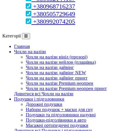
+380968716237
+380505729649
+380992074205
Категорії
Главная
Чохли на валізи
Чохли на валізи вініл (прозорі)
Чохли на валізи нейлон (плащівка)
Чохли на валізи дайвінг
Чохли на валізи дайвінг NEW
Чохли на валізи дайвінг принт
Чохли на валізи Premium неопрен
Чохли на валізи Premium неопрен принт
Дивитися всі Чохли на валізи
Подушки і підголовники
Дорожні подушки
Набори подушок + маски для сну
Подушки та підголовники надувні
Подушки-підголівники в авто
Масажні ортопедичні подушки
Дивитися всі Подушки і підголовники