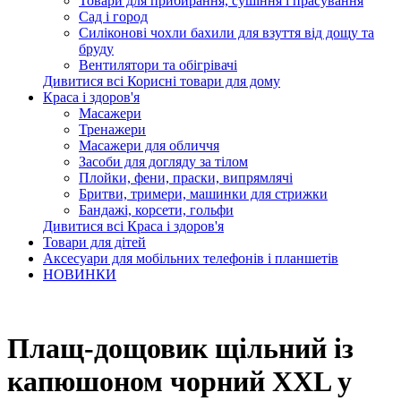
Товари для прибирання, сушіння і прасування
Сад і город
Силіконові чохли бахили для взуття від дощу та
бруду
Вентилятори та обігрівачі
Дивитися всі Корисні товари для дому
Краса і здоров'я
Масажери
Тренажери
Масажери для обличчя
Засоби для догляду за тілом
Плойки, фени, праски, випрямлячі
Бритви, тримери, машинки для стрижки
Бандажі, корсети, гольфи
Дивитися всі Краса і здоров'я
Товари для дітей
Аксесуари для мобільних телефонів і планшетів
НОВИНКИ
Плащ-дощовик щільний із
капюшоном чорний ХXL у