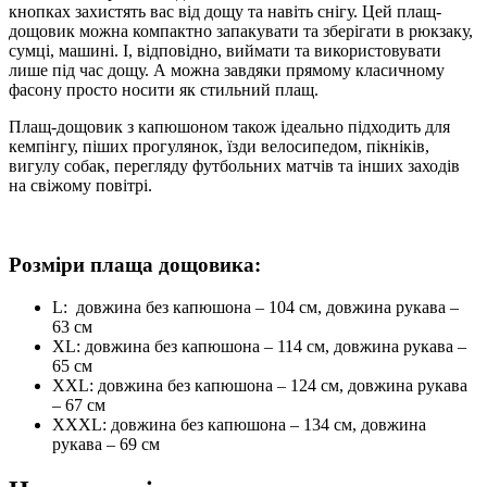
кнопках захистять вас від дощу та навіть снігу. Цей плащ-
дощовик можна компактно запакувати та зберігати в рюкзаку,
сумці, машині. І, відповідно, виймати та використовувати
лише під час дощу. А можна завдяки прямому класичному
фасону просто носити як стильний плащ.
Плащ-дощовик з капюшоном також ідеально підходить для
кемпінгу, піших прогулянок, їзди велосипедом, пікніків,
вигулу собак, перегляду футбольних матчів та інших заходів
на свіжому повітрі.
Розміри плаща дощовика:
L: довжина без капюшона – 104 см, довжина рукава –
63 см
XL: довжина без капюшона – 114 см, довжина рукава –
65 см
XXL: довжина без капюшона – 124 см, довжина рукава
– 67 см
XXXL: довжина без капюшона – 134 см, довжина
рукава – 69 см