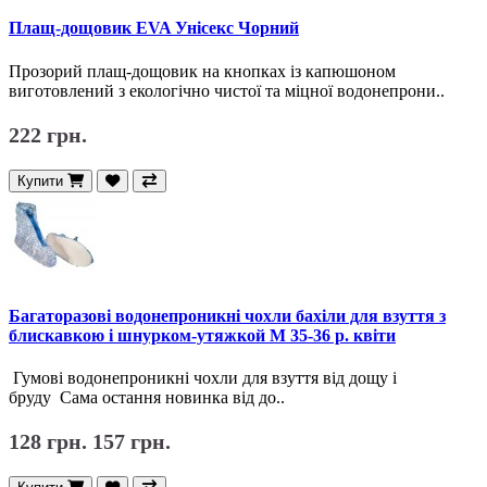
Плащ-дощовик EVA Унісекс Чорний
Прозорий плащ-дощовик на кнопках із капюшоном
виготовлений з екологічно чистої та міцної водонепрони..
222 грн.
Купити
Багаторазові водонепроникні чохли бахіли для взуття з
блискавкою і шнурком-утяжкой М 35-36 р. квіти
Гумові водонепроникні чохли для взуття від дощу і
бруду Сама остання новинка від до..
128 грн.
157 грн.