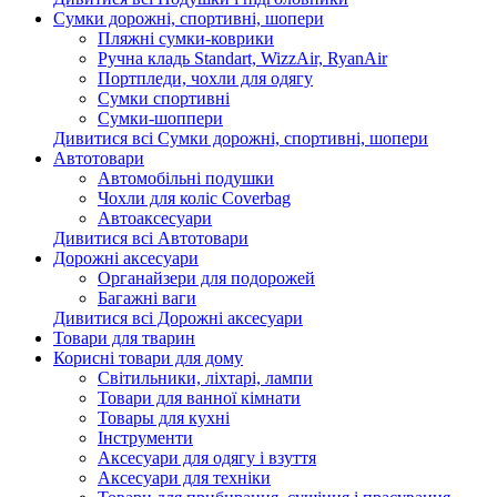
Сумки дорожні, спортивні, шопери
Пляжні сумки-коврики
Ручна кладь Standart, WizzAir, RyanAir
Портпледи, чохли для одягу
Сумки спортивні
Сумки-шоппери
Дивитися всі Сумки дорожні, спортивні, шопери
Автотовари
Автомобільні подушки
Чохли для коліс Coverbag
Автоаксесуари
Дивитися всі Автотовари
Дорожні аксесуари
Органайзери для подорожей
Багажні ваги
Дивитися всі Дорожні аксесуари
Товари для тварин
Корисні товари для дому
Світильники, ліхтарі, лампи
Товари для ванної кімнати
Товары для кухні
Інструменти
Аксесуари для одягу і взуття
Аксесуари для техніки