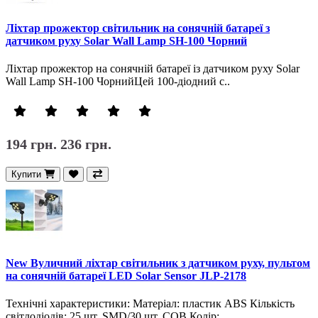
Ліхтар прожектор світильник на сонячній батареї з
датчиком руху Solar Wall Lamp SH-100 Чорний
Ліхтар прожектор на сонячній батареї із датчиком руху Solar
Wall Lamp SH-100 ЧорнийЦей 100-діодний с..
194 грн.
236 грн.
Купити
New Вуличний ліхтар світильник з датчиком руху, пультом
на сонячній батареї LED Solar Sensor JLP-2178
Технічні характеристики: Матеріал: пластик ABS Кількість
світлодіодів: 25 шт. SMD/30 шт. COB Колір: ..