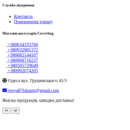
Служба підтримки
Контакти
Повернення товару
Магазин аксесуарів Coverbag
+380634335760
+380932981372
+380682144107
+380968716237
+380505729649
+380992074205
Одеса вул. Грушевського 41/3
jenya87lokaets@gmail.com
Якісна продукція, швидка доставка!