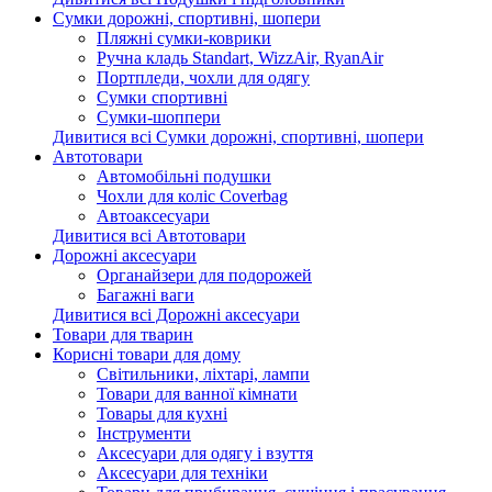
Сумки дорожні, спортивні, шопери
Пляжні сумки-коврики
Ручна кладь Standart, WizzAir, RyanAir
Портпледи, чохли для одягу
Сумки спортивні
Сумки-шоппери
Дивитися всі Сумки дорожні, спортивні, шопери
Автотовари
Автомобільні подушки
Чохли для коліс Coverbag
Автоаксесуари
Дивитися всі Автотовари
Дорожні аксесуари
Органайзери для подорожей
Багажні ваги
Дивитися всі Дорожні аксесуари
Товари для тварин
Корисні товари для дому
Світильники, ліхтарі, лампи
Товари для ванної кімнати
Товары для кухні
Інструменти
Аксесуари для одягу і взуття
Аксесуари для техніки