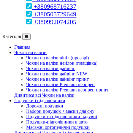
+380968716237
+380505729649
+380992074205
Категорії
Главная
Чохли на валізи
Чохли на валізи вініл (прозорі)
Чохли на валізи нейлон (плащівка)
Чохли на валізи дайвінг
Чохли на валізи дайвінг NEW
Чохли на валізи дайвінг принт
Чохли на валізи Premium неопрен
Чохли на валізи Premium неопрен принт
Дивитися всі Чохли на валізи
Подушки і підголовники
Дорожні подушки
Набори подушок + маски для сну
Подушки та підголовники надувні
Подушки-підголівники в авто
Масажні ортопедичні подушки
Дивитися всі Подушки і підголовники