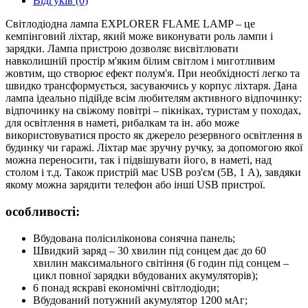
Відгуків (0)
Світлодіодна лампа EXPLORER FLAME LAMP – це
кемпінговий ліхтар, який може виконувати роль лампи і
зарядки. Лампа пристрою дозволяє висвітлювати
навколишній простір м'яким білим світлом і миготливим
жовтим, що створює ефект полум'я. При необхідності легко та
швидко трансформується, засуваючись у корпус ліхтаря. Дана
лампа ідеально підійде всім любителям активного відпочинку:
відпочинку на свіжому повітрі – пікніках, туристам у походах,
для освітлення в наметі, рибалкам та ін. або може
використовуватися просто як джерело резервного освітлення в
будинку чи гаражі. Ліхтар має зручну ручку, за допомогою якої
можна переносити, так і підвішувати його, в наметі, над
столом і т.д. Також пристрій має USB роз'єм (5В, 1 А), завдяки
якому можна зарядити телефон або інші USB пристрої.
особливості:
Вбудована полісиліконова сонячна панель;
Швидкий заряд – 30 хвилин під сонцем дає до 60
хвилин максимального світіння (6 годин під сонцем –
цикл повної зарядки вбудованих акумуляторів);
6 понад яскраві економічні світлодіоди;
Вбудований потужний акумулятор 1200 мАг;