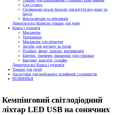
Товари для прибирання, сушіння і прасування
Сад і город
Силіконові чохли бахили для взуття від дощу та
бруду
Вентилятори та обігрівачі
Дивитися всі Корисні товари для дому
Краса і здоров'я
Масажери
Тренажери
Масажери для обличчя
Засоби для догляду за тілом
Плойки, фени, праски, випрямлячі
Бритви, тримери, машинки для стрижки
Бандажі, корсети, гольфи
Дивитися всі Краса і здоров'я
Товари для дітей
Аксесуари для мобільних телефонів і планшетів
НОВИНКИ
Кемпінговий світлодіодний
ліхтар LED USB на сонячних