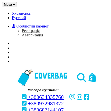
Мова
Українська
Русский
Особистий кабінет
Реєстрація
Авторизація
Головна
Про нас
Закладки (0)
Кошик
#подорожуйзнами
+380634335760
+380932981372
+380682144107