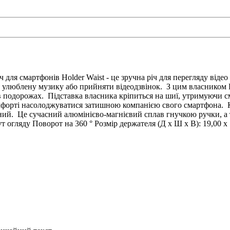
ля смартфонів Holder Waist - це зручна річ для перегляду відео 
 улюблену музику або прийняти відеодзвінок. З цим власником В
 в подорожах. Підставка власника кріпиться на шиї, утримуючи 
в комфорті насолоджуватися затишною компанією свого смартфона. 
ний. Це сучасний алюмінієво-магнієвий сплав гнучкою ручки, а 
огляду Поворот на 360 ° Розмір держателя (Д х Ш х В): 19,00 х 1