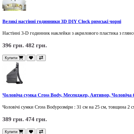
Великі настінні годинники 3D DIY Clock римські чорні
Настінні 3-D годинник наклейки з акрилового пластика з глян
396 грн.
482 грн.
Купити
Чоловіча сумка Cross Body, Месенджер, Антивор, Чоловіча б
Чоловічі сумки Cross Bodyрозміри : 31 см на 25 см, товщина 2 с
389 грн.
474 грн.
Купити