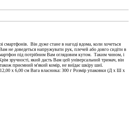
зі смартфонів. Він дуже стане в нагоді вдома, коли хочеться
ам не доведеться напружувати рук, плечей або довго сидіти в
смартфон під потрібним Вам оглядовим кутом. Таким чином, і
Крім зручності, який дасть Вам цей універсальний тримач, він
також приємний м'який комір, не виїдає шкіру шиї.
2,00 х 6,00 см Вага власника: 300 г Розмір упаковки (Д x Ш x