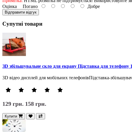
Примітка:
HTML розмітка не підтримується! Використовуйте зв
Оцінка
Погано
Добре
Відправити відгук
Супутні товари
ЗD збільшувальне скло для екрану Підставка для телефону 
3D відео дисплей для мобільних телефонівПідставка-збільшу
129 грн.
158 грн.
Купити