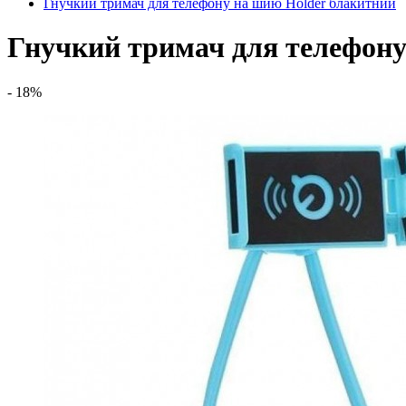
Гнучкий тримач для телефону на шию Holder блакитний
Гнучкий тримач для телефону
- 18%