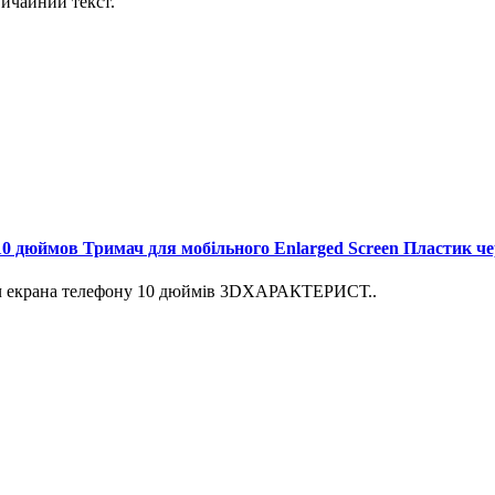
ичайний текст.
10 дюймов Тримач для мобільного Enlarged Screen Пластик ч
вач екрана телефону 10 дюймів 3DХАРАКТЕРИСТ..