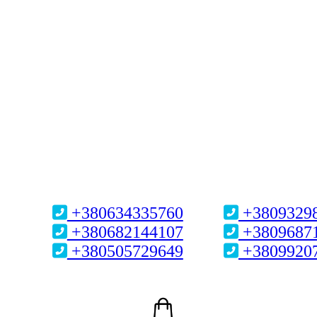
+380634335760
+3809329
+380682144107
+3809687
+380505729649
+3809920