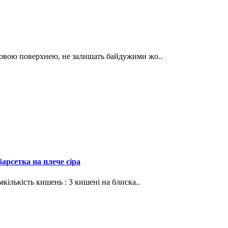
совою поверхнею, не залишать байдужими жо..
арсетка на плече сіра
мкількість кишень : 3 кишені на блиска..