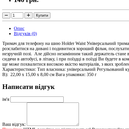
Купити
Опис
Відгуків (0)
Тримач для телефону на шию Holder Waist Універсальний тримач д
розслабитися на дивані і подивитися хороший фільм, послухати
незручній позі. Але дійсно незамінним такий держатель стане
сидячи в автобусі, в літаку, і при поїздці в поїзді Ви будете 
ще може похвалитися високою якістю матеріалів, з яких зробле
Характеристики: Тип власника: універсальний Регульований кут 
В): 22,00 х 15,00 х 8,00 см Вага упаковки: 350 г
Написати відгук
ім'я
Ваш відгук: