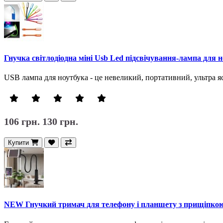
Гнучка світлодіодна міні Usb Led підсвічування-лампа для 
USB лампа для ноутбука - це невеликий, портативний, ультра я
106 грн.
130 грн.
Купити
NEW Гнучкий тримач для телефону і планшету з прищіпкоюM