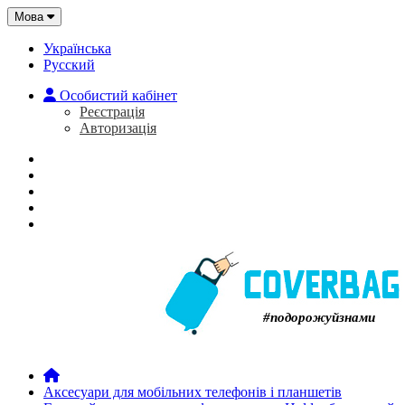
Мова
Українська
Русский
Особистий кабінет
Реєстрація
Авторизація
Головна
Про нас
Закладки (0)
Кошик
#подорожуйзнами
Аксесуари для мобільних телефонів і планшетів