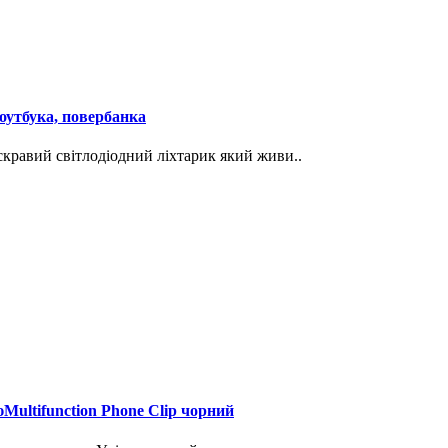
ноутбука, повербанка
скравий світлодіодний ліхтарик який живи..
ultifunction Phone Clip чорний