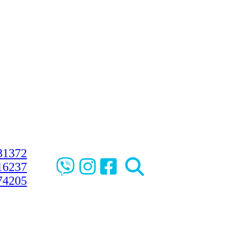
81372
16237
74205