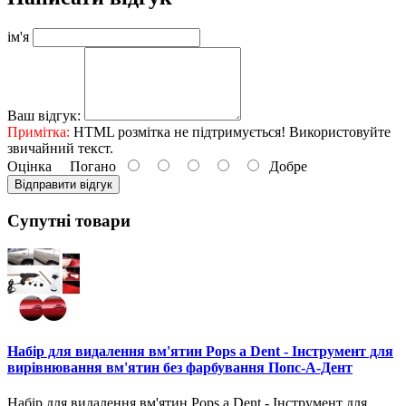
ім'я
Ваш відгук:
Примітка:
HTML розмітка не підтримується! Використовуйте
звичайний текст.
Оцінка
Погано
Добре
Відправити відгук
Супутні товари
Набір для видалення вм'ятин Pops a Dent - Інструмент для
вирівнювання вм'ятин без фарбування Попс-А-Дент
Набір для видалення вм'ятин Pops a Dent - Інструмент для