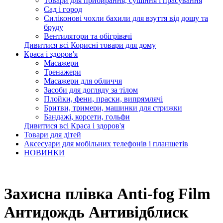
Товари для прибирання, сушіння і прасування
Сад і город
Силіконові чохли бахили для взуття від дощу та
бруду
Вентилятори та обігрівачі
Дивитися всі Корисні товари для дому
Краса і здоров'я
Масажери
Тренажери
Масажери для обличчя
Засоби для догляду за тілом
Плойки, фени, праски, випрямлячі
Бритви, тримери, машинки для стрижки
Бандажі, корсети, гольфи
Дивитися всі Краса і здоров'я
Товари для дітей
Аксесуари для мобільних телефонів і планшетів
НОВИНКИ
Захисна плівка Anti-fog Film
Антидождь Антивідблиск