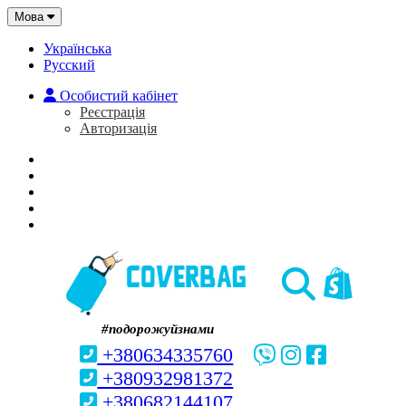
Мова
Українська
Русский
Особистий кабінет
Реєстрація
Авторизація
Головна
Про нас
Закладки (0)
Кошик
#подорожуйзнами
+380634335760
+380932981372
+380682144107