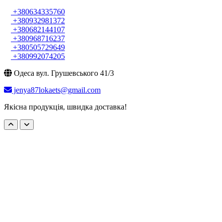
+380634335760
+380932981372
+380682144107
+380968716237
+380505729649
+380992074205
Одеса вул. Грушевського 41/3
jenya87lokaets@gmail.com
Якісна продукція, швидка доставка!