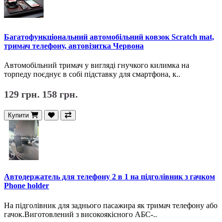
Багатофункціональний автомобільний ковзок Scratch mat,
тримач телефону, автовізитка Червона
Автомобільний тримач у вигляді гнучкого килимка на
торпеду поєднує в собі підставку для смартфона, к..
129 грн.
158 грн.
Купити
Автодержатель для телефону 2 в 1 на підголівник з гачком
Phone holder
На підголівник для заднього пасажира як тримач телефону або
гачок.Виготовлений з високоякісного АБС-..