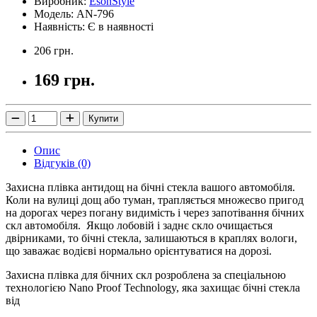
Виробник:
EsonStyle
Модель: AN-796
Наявність: Є в наявності
206 грн.
169 грн.
Купити
Опис
Відгуків (0)
Захисна плівка антидощ на бічні стекла вашого автомобіля.
Коли на вулиці дощ або туман, трапляється множесво пригод
на дорогах через погану видимість і через запотівання бічних
скл автомобіля. Якщо лобовій і заднє скло очищається
двірниками, то бічні стекла, залишаються в краплях вологи,
що заважає водієві нормально орієнтуватися на дорозі.
Захисна плівка для бічних скл розроблена за спеціальною
технологією Nano Proof Technology, яка захищає бічні стекла
від