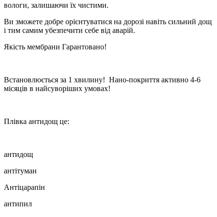
вологи, залишаючи їх чистими.
Ви зможете добре орієнтуватися на дорозі навіть сильний дощ
і тим самим убезпечити себе від аварій.
Якість мембрани Гарантовано!
Встановлюється за 1 хвилину! Нано-покриття активно 4-6
місяців в найсуворіших умовах!
Плівка антидощ це:
антидощ
антітуман
Антіцарапін
антипил