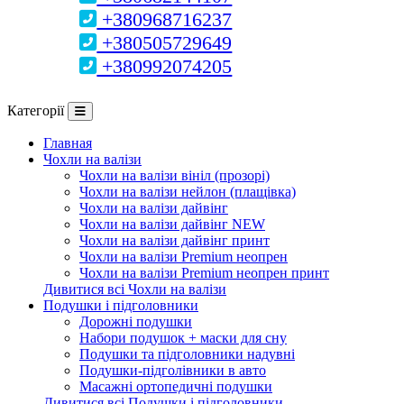
+380968716237
+380505729649
+380992074205
Категорії
Главная
Чохли на валізи
Чохли на валізи вініл (прозорі)
Чохли на валізи нейлон (плащівка)
Чохли на валізи дайвінг
Чохли на валізи дайвінг NEW
Чохли на валізи дайвінг принт
Чохли на валізи Premium неопрен
Чохли на валізи Premium неопрен принт
Дивитися всі Чохли на валізи
Подушки і підголовники
Дорожні подушки
Набори подушок + маски для сну
Подушки та підголовники надувні
Подушки-підголівники в авто
Масажні ортопедичні подушки
Дивитися всі Подушки і підголовники