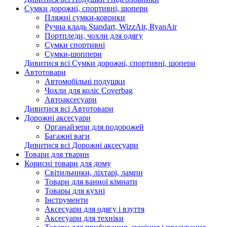
Сумки дорожні, спортивні, шопери
Пляжні сумки-коврики
Ручна кладь Standart, WizzAir, RyanAir
Портпледи, чохли для одягу
Сумки спортивні
Сумки-шоппери
Дивитися всі Сумки дорожні, спортивні, шопери
Автотовари
Автомобільні подушки
Чохли для коліс Coverbag
Автоаксесуари
Дивитися всі Автотовари
Дорожні аксесуари
Органайзери для подорожей
Багажні ваги
Дивитися всі Дорожні аксесуари
Товари для тварин
Корисні товари для дому
Світильники, ліхтарі, лампи
Товари для ванної кімнати
Товары для кухні
Інструменти
Аксесуари для одягу і взуття
Аксесуари для техніки