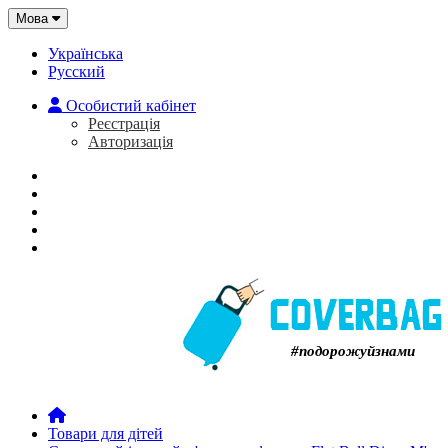
Мова
Українська
Русский
Особистий кабінет
Реєстрація
Авторизація
Головна
Про нас
Закладки (0)
Кошик
#подорожуйзнами
Товари для дітей