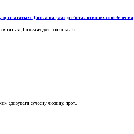
, що світиться Диск-м'яч для фрісбі та активних ігор Зелений
вітиться Диск-м'яч для фрісбі та акт..
чим здивувати сучасну людину, прот..