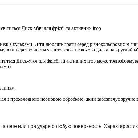
світиться Диск-м'яч для фрісбі та активних ігор
неж з кульками. Діти люблять грати серед різнокольорових м'ячи
у вам перетворюється з плоского літаючого диска на круглий м'я
ітиться Диск-м'яч для фрісбі та активних ігор може трансформуват
ламп)
уванням.
ріал з прохолодною неоновою обробкою, який забезпечує зручне з
 полете или при ударе о любую поверхность. Характеристик