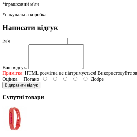
*іграшковий м'яч
*пакувальна коробка
Написати відгук
ім'я
Ваш відгук:
Примітка:
HTML розмітка не підтримується! Використовуйте зв
Оцінка
Погано
Добре
Відправити відгук
Супутні товари