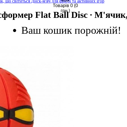
к, що світиться Диск-м'яч для фрісбі та активних ігор
Товарів 0 (0
грн.)
ормер Flat Ball Disc ∙ М'ячик
Ваш кошик порожній!