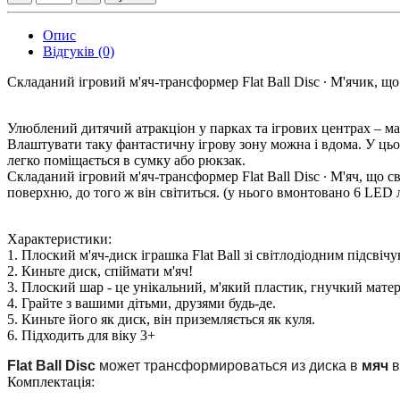
Опис
Відгуків (0)
Складаний ігровий м'яч-трансформер Flat Ball Disc ∙ М'ячик, що 
Улюблений дитячий атракціон у парках та ігрових центрах – ма
Влаштувати таку фантастичну ігрову зону можна і вдома. У цьом
легко поміщається в сумку або рюкзак.
Складаний ігровий м'яч-трансформер Flat Ball Disc ∙ М'яч, що св
поверхню, до того ж він світиться. (у нього вмонтовано 6 LED 
Характеристики:
1. Плоский м'яч-диск іграшка Flat Ball зі світлодіодним підсвіч
2. Киньте диск, спіймати м'яч!
3. Плоский шар - це унікальний, м'який пластик, гнучкий мате
4. Грайте з вашими дітьми, друзями будь-де.
5. Киньте його як диск, він приземляється як куля.
6. Підходить для віку 3+
Flat Ball Disc
может трансформироваться из диска в
мяч
в
Комплектація: