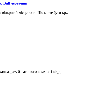
ою Ball червоний
а відкритій місцевості. Що може бути кр..
льмара», багато чого в захваті від д..