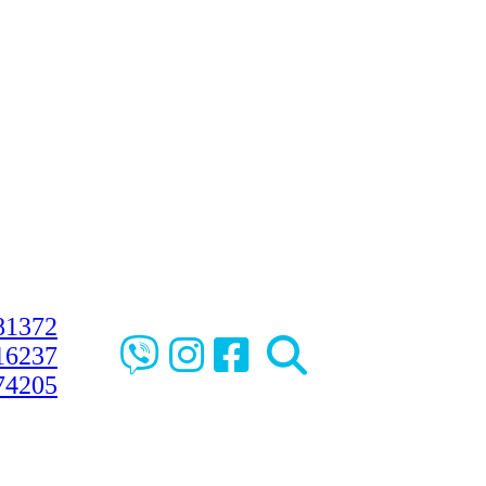
81372
16237
74205