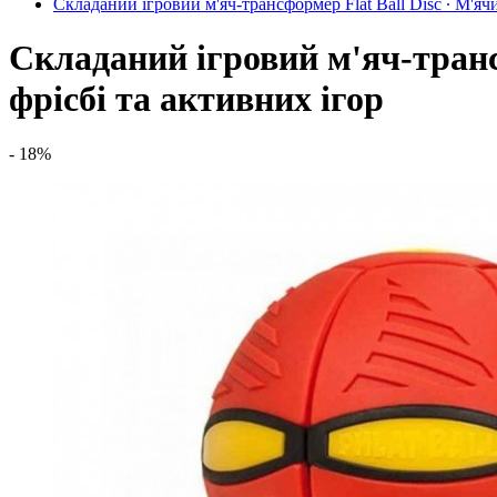
Складаний ігровий м'яч-трансформер Flat Ball Disc ∙ М'ячи
Складаний ігровий м'яч-трансф
фрісбі та активних ігор
- 18%