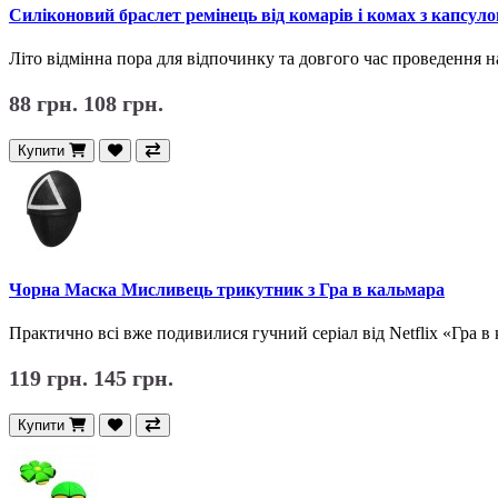
Силіконовий браслет ремінець від комарів і комах з капсул
Літо відмінна пора для відпочинку та довгого час проведення н
88 грн.
108 грн.
Купити
Чорна Маска Мисливець трикутник з Гра в кальмара
Практично всі вже подивилися гучний серіал від Netflix «Гра в ка
119 грн.
145 грн.
Купити