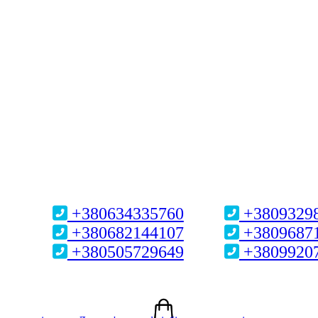
+380634335760
+3809329
+380682144107
+3809687
+380505729649
+3809920