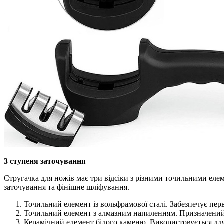
3 ступеня заточування
Стругачка для ножів має три відсіки з різними точильними еле
заточування та фінішне шліфування.
Точильний елемент із вольфрамової сталі. Забезпечує пер
Точильний елемент з алмазним напиленням. Призначений д
Керамічний елемент білого каменю. Використовується для 