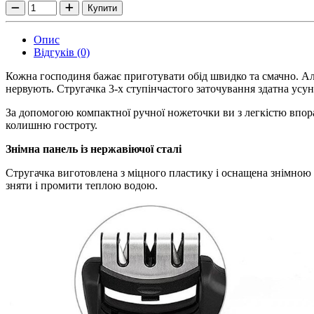
Купити
Опис
Відгуків (0)
Кожна господиня бажає приготувати обід швидко та смачно. Але
нервують. Стругачка 3-х ступінчастого заточування здатна ус
За допомогою компактної ручної ножеточки ви з легкістю впора
колишню гостроту.
Знімна панель із нержавіючої сталі
Стругачка виготовлена ​​з міцного пластику і оснащена знімно
зняти і промити теплою водою.