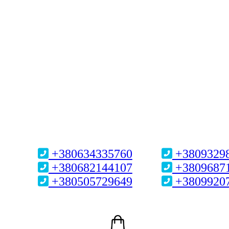
+380634335760
+3809329
+380682144107
+3809687
+380505729649
+3809920