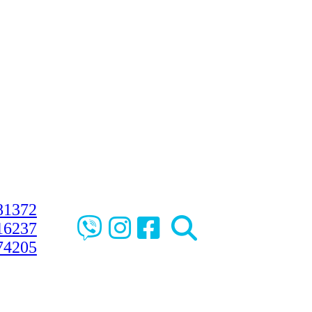
81372
16237
74205