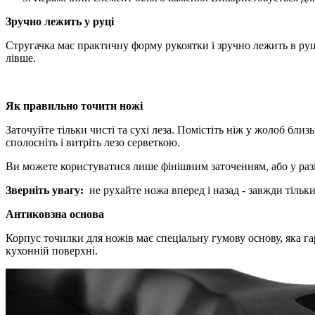
Зручно лежить у руці
Стругачка має практичну форму рукоятки і зручно лежить в руці
лівше.
Як правильно точити ножі
Заточуйте тільки чисті та сухі леза. Помістіть ніж у жолоб близ
сполосніть і витріть лезо серветкою.
Ви можете користуватися лише фінішним заточенням, або у разі
Зверніть увагу:
не рухайте ножа вперед і назад - завжди тільк
Антиковзна основа
Корпус точилки для ножів має спеціальну гумову основу, яка гар
кухонній поверхні.