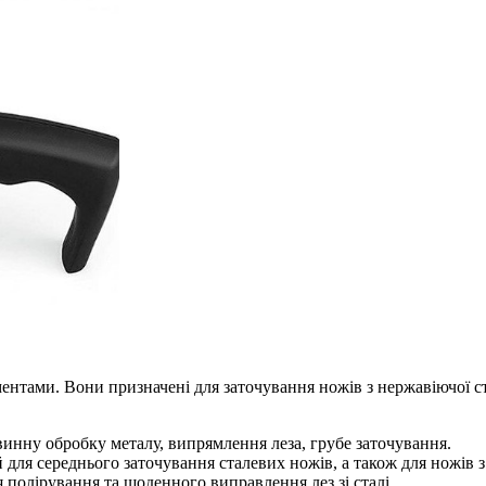
ментами. Вони призначені для заточування ножів з нержавіючої с
винну обробку металу, випрямлення леза, грубе заточування.
ля середнього заточування сталевих ножів, а також для ножів 
полірування та щоденного виправлення лез зі сталі.