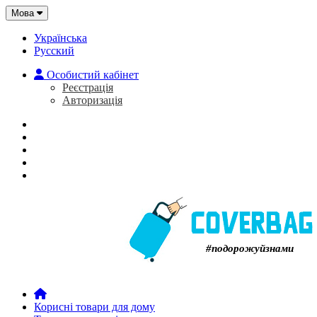
Мова
Українська
Русский
Особистий кабінет
Реєстрація
Авторизація
Головна
Про нас
Закладки (0)
Кошик
#подорожуйзнами
Корисні товари для дому