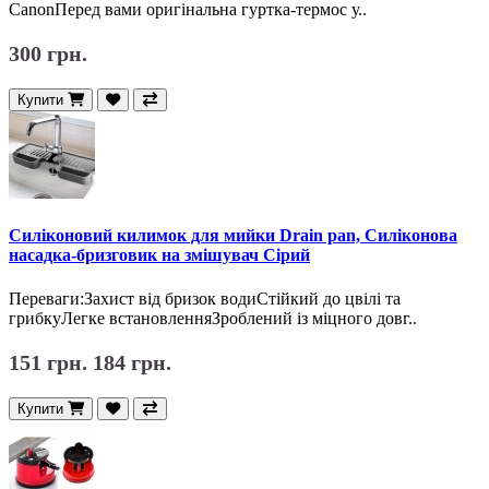
CanonПеред вами оригінальна гуртка-термос у..
300 грн.
Купити
Силіконовий килимок для мийки Drain pan, Силіконова
насадка-бризговик на змішувач Сірий
Переваги:Захист від бризок водиСтійкий до цвілі та
грибкуЛегке встановленняЗроблений із міцного довг..
151 грн.
184 грн.
Купити