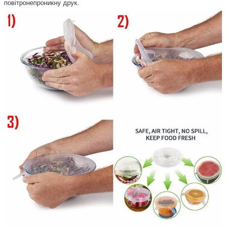
повітронепроникну друк.