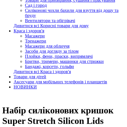
Товари для прибирання, сушіння і прасування
Сад і город
Силіконові чохли бахили для взуття від дощу та
бруду
Вентилятори та обігрівачі
Дивитися всі Корисні товари для дому
Краса і здоров'я
Масажери
Тренажери
Масажери для обличчя
Засоби для догляду за тілом
Плойки, фени, праски, випрямлячі
Бритви, тримери, машинки для стрижки
Бандажі, корсети, гольфи
Дивитися всі Краса і здоров'я
Товари для дітей
Аксесуари для мобільних телефонів і планшетів
НОВИНКИ
Набір силіконових кришок
Super Stretch Silicon Lids