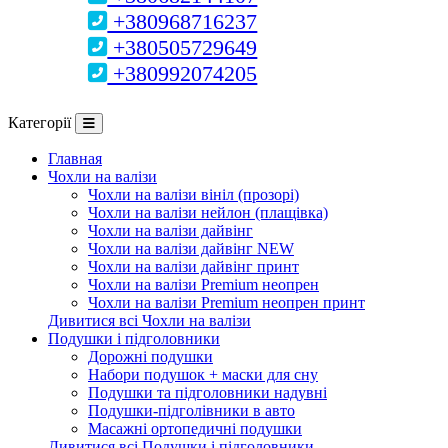
+380968716237
+380505729649
+380992074205
Категорії
Главная
Чохли на валізи
Чохли на валізи вініл (прозорі)
Чохли на валізи нейлон (плащівка)
Чохли на валізи дайвінг
Чохли на валізи дайвінг NEW
Чохли на валізи дайвінг принт
Чохли на валізи Premium неопрен
Чохли на валізи Premium неопрен принт
Дивитися всі Чохли на валізи
Подушки і підголовники
Дорожні подушки
Набори подушок + маски для сну
Подушки та підголовники надувні
Подушки-підголівники в авто
Масажні ортопедичні подушки
Дивитися всі Подушки і підголовники