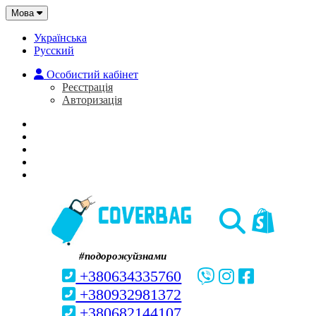
Мова
Українська
Русский
Особистий кабінет
Реєстрація
Авторизація
Головна
Про нас
Закладки (0)
Кошик
#подорожуйзнами
+380634335760
+380932981372
+380682144107