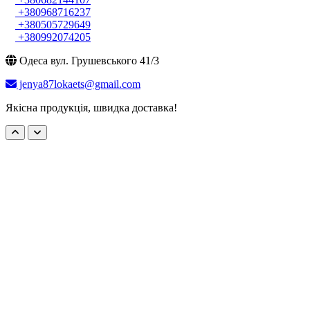
+380968716237
+380505729649
+380992074205
Одеса вул. Грушевського 41/3
jenya87lokaets@gmail.com
Якісна продукція, швидка доставка!