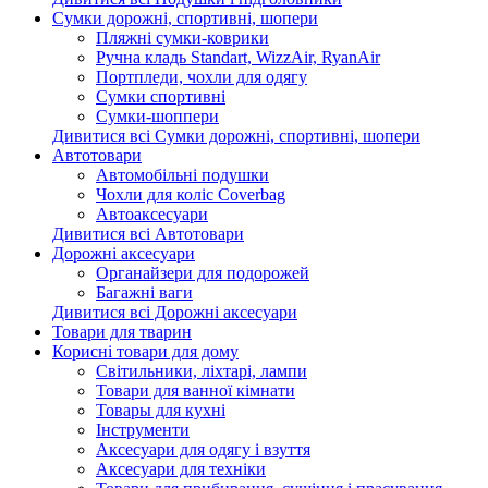
Сумки дорожні, спортивні, шопери
Пляжні сумки-коврики
Ручна кладь Standart, WizzAir, RyanAir
Портпледи, чохли для одягу
Сумки спортивні
Сумки-шоппери
Дивитися всі Сумки дорожні, спортивні, шопери
Автотовари
Автомобільні подушки
Чохли для коліс Coverbag
Автоаксесуари
Дивитися всі Автотовари
Дорожні аксесуари
Органайзери для подорожей
Багажні ваги
Дивитися всі Дорожні аксесуари
Товари для тварин
Корисні товари для дому
Світильники, ліхтарі, лампи
Товари для ванної кімнати
Товары для кухні
Інструменти
Аксесуари для одягу і взуття
Аксесуари для техніки