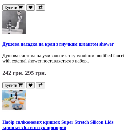
Купити
Душова насадка на кран з гнучким шлангом shower
Душова система на умивальник з турмаліном modified faucet
with external shower поставляється з набор..
242 грн.
295 грн.
Купити
Набір силіконових кришок Super Stretch Silicon Lids
кришки з 6-ти штук прозорий