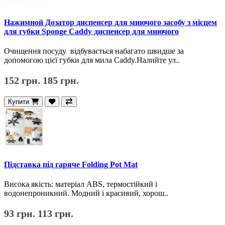
Нажимной Дозатор диспенсер для миючого засобу з місцем
для губки Sponge Caddy диспенсер для миючого
Очищення посуду відбувається набагато швидше за
допомогою цієї губки для мила Caddy.Налийте ул..
152 грн.
185 грн.
Купити
Підставка під гаряче Folding Pot Mat
Висока якість: матеріал ABS, термостійкий і
водонепроникний. Модний і красивий, хорош..
93 грн.
113 грн.