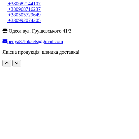
+380682144107
+380968716237
+380505729649
+380992074205
Одеса вул. Грушевського 41/3
jenya87lokaets@gmail.com
Якісна продукція, швидка доставка!