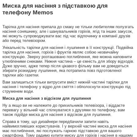
Миска для насіння з підставкою для
телефону Memos
Тарілка для насіння припала до смаку не тільки любителям полузгать
насіння соняшнику, але і шанувальників горіхів, ягід та інших закусок,
які можуть супроводжувати вас під час відпочинку в компанії друзів
або перед телевізором.
Унікальність тарілки для насіння і лушпиння в її конструкції. Подвійна
тарілка для насіння, горіхів і фруктів являє собою незвичайну
конструкцію. Зверху розташовано поглиблення, яке можна наповнити
улюбленими снеками. Нижня частина – це ємність для збору відходів.
Дуже зручно, адже тепер після цікавого фільму вам не доведеться
збирати розкидану лушпиння, яка потрапила повз підготовленої
тарілки або газетки.
Вам залишиться тільки витрусити вміст нижній частині тарілки для
насіння і телефону у відро для сміття і обполоснути конструкцію під
струменем води.
Миска для насіння з відсіком для лушпиння
Ну а якщо ви не належите до прихильників телевізора, і віддаєте
перевагу у вільний час спілкуватися з друзями по телефону, вам
також підійде миска для насіння з відсіком для лушпиння.
Справа в тому, що дизайнери передбачили запити навіть
найвимогливіших користувачів. І у верхній частині миска для насіння
має поглиблення, які послужать гарною підставкою для вашого
смартфона. Тому радимо купити миску для горіхів і насіння в нашому