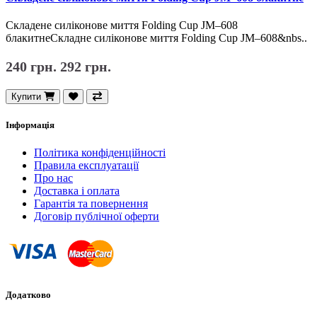
Складене силіконове миття Folding Cup JM–608
блакитнеСкладне силіконове миття Folding Cup JM–608&nbs..
240 грн.
292 грн.
Купити
Інформація
Політика конфіденційності
Правила експлуатації
Про нас
Доставка і оплата
Гарантія та повернення
Договір публічної оферти
Додатково