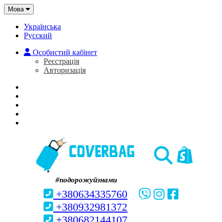
Мова
Українська
Русский
Особистий кабінет
Реєстрація
Авторизація
Головна
Про нас
Закладки (0)
Кошик
#подорожуйзнами
+380634335760
+380932981372
+380682144107