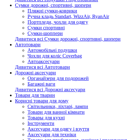
Сумки дорожні, спортивні, шопери
Пляжні сумки-коврики
Ручна кладь Standart, WizzAir, RyanAir
Портпледи, чохли для одягу
Сумки спортивні
Сумки-шоппери
Дивитися всі Сумки дорожні, спортивні, шопери
Автотовари
Автомобільні подушки
Чохли для коліс Coverbag
Автоаксесуари
Дивитися всі Автотовари
Дорожні аксесуари
Органайзери для подорожей
Багажні ваги
Дивитися всі Дорожні аксесуари
Товари для тварин
Корисні товари для дому
Світильники, ліхтарі, лампи
Товари для ванної кімнати
Товары для кухні
Інструменти
Аксесуари для одягу і взуття
Аксесуари для техніки