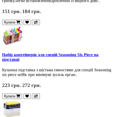
грибкуЛегке встановленняЗроблений із міцного довг..
151 грн.
184 грн.
Купити
Набір контейнерів для спецій Seasoning Six Piece на
підставці
Кухонна підставка з шістьма ємностями для спецій Seasoning
six piece setЯк при мінімумі зусиль орган..
223 грн.
272 грн.
Купити