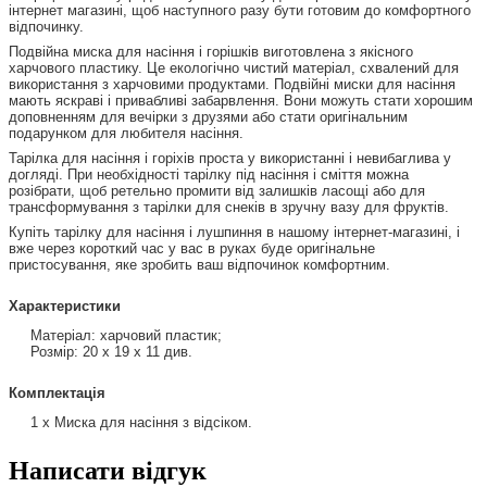
інтернет магазині, щоб наступного разу бути готовим до комфортного
відпочинку.
Подвійна миска для насіння і горішків виготовлена з якісного
харчового пластику. Це екологічно чистий матеріал, схвалений для
використання з харчовими продуктами. Подвійні миски для насіння
мають яскраві і привабливі забарвлення. Вони можуть стати хорошим
доповненням для вечірки з друзями або стати оригінальним
подарунком для любителя насіння.
Тарілка для насіння і горіхів проста у використанні і невибаглива у
догляді. При необхідності тарілку під насіння і сміття можна
розібрати, щоб ретельно промити від залишків ласощі або для
трансформування з тарілки для снеків в зручну вазу для фруктів.
Купіть тарілку для насіння і лушпиння в нашому інтернет-магазині, і
вже через короткий час у вас в руках буде оригінальне
пристосування, яке зробить ваш відпочинок комфортним.
Характеристики
Матеріал: харчовий пластик;
Розмір: 20 х 19 х 11 див.
Комплектація
1 х Миска для насіння з відсіком.
Написати відгук