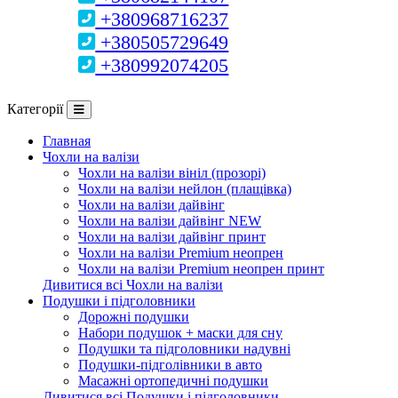
+380968716237
+380505729649
+380992074205
Категорії
Главная
Чохли на валізи
Чохли на валізи вініл (прозорі)
Чохли на валізи нейлон (плащівка)
Чохли на валізи дайвінг
Чохли на валізи дайвінг NEW
Чохли на валізи дайвінг принт
Чохли на валізи Premium неопрен
Чохли на валізи Premium неопрен принт
Дивитися всі Чохли на валізи
Подушки і підголовники
Дорожні подушки
Набори подушок + маски для сну
Подушки та підголовники надувні
Подушки-підголівники в авто
Масажні ортопедичні подушки
Дивитися всі Подушки і підголовники