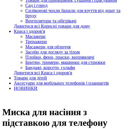
Товари для прибирання, сушіння і прасування
Сад і город
Силіконові чохли бахили для взуття від дощу та
бруду
Вентилятори та обігрівачі
Дивитися всі Корисні товари для дому
Краса і здоров'я
Масажери
Тренажери
Масажери для обличчя
Засоби для догляду за тілом
Плойки, фени, праски, випрямлячі
Бритви, тримери, машинки для стрижки
Бандажі, корсети, гольфи
Дивитися всі Краса і здоров'я
Товари для дітей
Аксесуари для мобільних телефонів і планшетів
НОВИНКИ
Миска для насіння з
підставкою для телефону