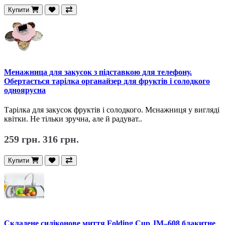
Купити
Менажница для закусок з підставкою для телефону.
Обертається тарілка органайзер для фруктів і солодкого
одноярусна
Тарілка для закусок фруктів і солодкого. Мєнажниця у вигляді
квітки. Не тільки зручна, але й радуват..
259 грн.
316 грн.
Купити
Складене силіконове миття Folding Cup JM–608 блакитне