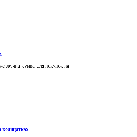
а
е зручна сумка для покупок на ..
а коліщатках