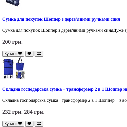
Сумка для покупок Шоппер з дерев'яними ручками синя
Сумка для покупок Шоппер з дерев'яними ручками синяДуже з
200 грн.
Купити
Складна господарська сумка – трансформер 2 в 1 Шоппер н
Складна господарська сумка - трансформер 2 в 1 Шоппер + візо
232 грн.
284 грн.
Купити