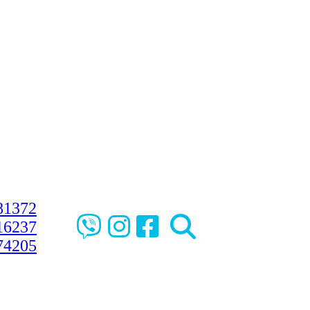
81372
16237
74205