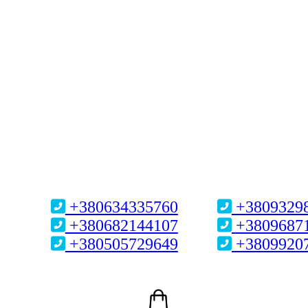
+380634335760
+3809329
+380682144107
+3809687
+380505729649
+3809920