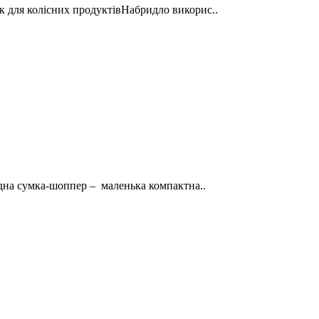
к для колісних продуктівНабридло викорис..
дна сумка-шоппер – маленька компактна..