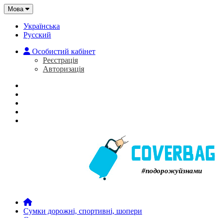
Мова
Українська
Русский
Особистий кабінет
Реєстрація
Авторизація
Головна
Про нас
Закладки (0)
Кошик
#подорожуйзнами
Сумки дорожні, спортивні, шопери