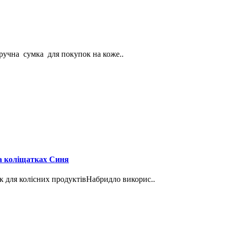
ручна сумка для покупок на коже..
а коліщатках Синя
к для колісних продуктівНабридло викорис..