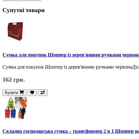
Супутні товари
Сумка для покупок Шоппер із дерев'яними ручками червон
Сумка для покупок Шоппер із дерев'яними ручками червонаДуж
162 грн.
Купити
Складна господарська сумка – трансформер 2 в 1 Шоппер н