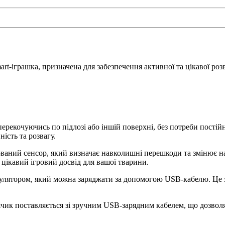
rt-іграшка, призначена для забезпечення активної та цікавої роз
рекочуючись по підлозі або іншій поверхні, без потреби постійн
ість та розвагу.
ований сенсор, який визначає навколишні перешкоди та змінює на
цікавий ігровий досвід для вашої тварини.
лятором, який можна заряджати за допомогою USB-кабелю. Це зр
чик поставляється зі зручним USB-зарядним кабелем, що дозволя