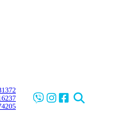
81372
16237
74205