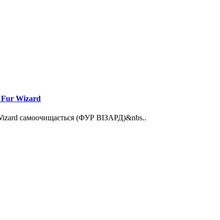
 Fur Wizard
r Wizard самоочищається (ФУР ВІЗАРД)&nbs..