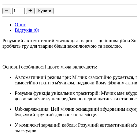
Купити
Опис
Відгуків (0)
Розумний автоматичний м'ячик для тварин – це інноваційна Sma
зроблять гру для тварин більш захоплюючою та веселою.
Основні особливості цього м'яча включають:
Автоматичний режим гри: М'ячик самостійно рухається, пе
самостійно грати з м'ячиком, надаючи йому фізичну активн
Розумна функція унікальних траєкторій: М'ячик має вбуд
дозволяє м'ячику непередбачено переміщатися та створює 
Usb-заряджання: Цей м'ячик оснащений вбудованим акуму
будь-який зручний для вас час та місце.
У комплекті зарядний кабель: Розумний автоматичний м'я
аксесуарів.