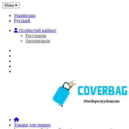
Мова
Українська
Русский
Особистий кабінет
Реєстрація
Авторизація
Головна
Про нас
Закладки (0)
Кошик
#подорожуйзнами
Товари для тварин