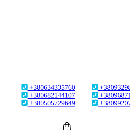
+380634335760
+3809329
+380682144107
+3809687
+380505729649
+3809920