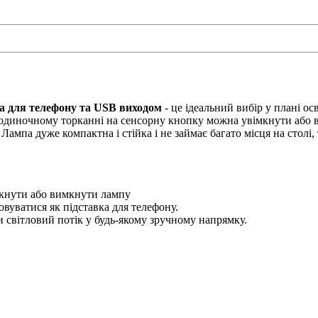
ка для телефону та USB виходом
- це ідеальний вибір у плані о
и одиночному торканні на сенсорну кнопку можна увімкнути або 
ампа дуже компактна і стійка і не займає багато місця на столі,
кнути або вимкнути лампу
вуватися як підставка для телефону.
 світловий потік у будь-якому зручному напрямку.