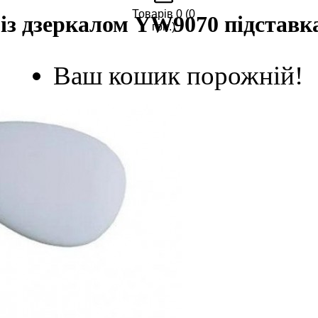
Товарів 0 (0
 із дзеркалом YW9070 підставк
грн.)
Ваш кошик порожній!