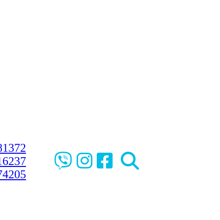
81372
16237
74205