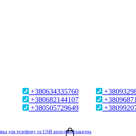
+380634335760
+3809329
+380682144107
+3809687
+380505729649
+3809920
авка для телефону та USB виходом блакитна