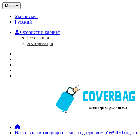
Мова
Українська
Русский
Особистий кабінет
Реєстрація
Авторизація
Головна
Про нас
Закладки (0)
Кошик
#подорожуйзнами
Настільна світлодіодна лампа із дзеркалом YW9070 підст