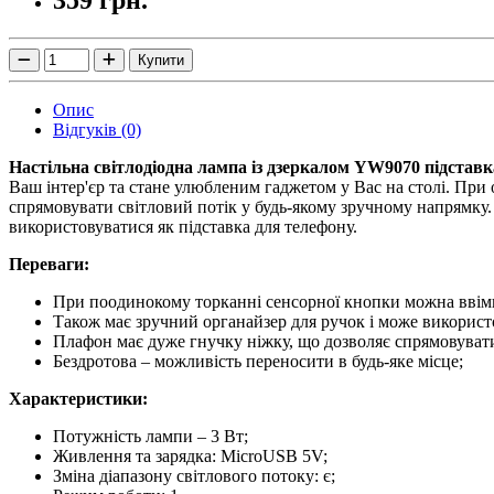
Купити
Опис
Відгуків (0)
Настільна світлодіодна лампа із дзеркалом YW9070 підстав
Ваш інтер'єр та стане улюбленим гаджетом у Вас на столі. Пр
спрямовувати світловий потік у будь-якому зручному напрямку. Л
використовуватися як підставка для телефону.
Переваги:
При поодинокому торканні сенсорної кнопки можна ввім
Також має зручний органайзер для ручок і може використо
Плафон має дуже гнучку ніжку, що дозволяє спрямовувати
Бездротова – можливість переносити в будь-яке місце;
Характеристики:
Потужність лампи – 3 Вт;
Живлення та зарядка: MicroUSB 5V;
Зміна діапазону світлового потоку: є;