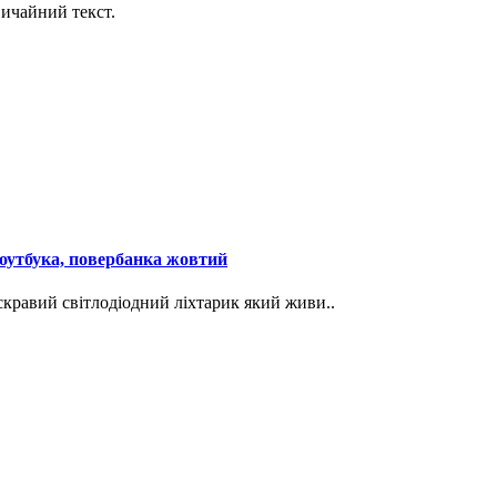
ичайний текст.
ноутбука, повербанка жовтий
скравий світлодіодний ліхтарик який живи..