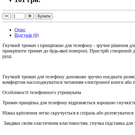
Купити
Опис
Відгуків (0)
Гнучкий тримач з прищіпкою для телефону - зручне рішення для 
прикріпити тримач до будь-якої поверхні. Пристрій створений д
руці.
Гнучкий тримач для телефону допоможе зручно поєднати розмову
комфортом насолоджуватися читанням електронної книги або п
Особливості телефонного утримувача
Тримач прищіпка для телефону відрізняється хорошою гнучкіс
Ніжка кріплення легко скручується в спіраль або розтягуватис
Завдяки своїм еластичним властивостям, гнучка підставка для 