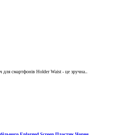
для смартфонів Holder Waist - це зручна..
більного Enlarged Screen Пластик Чорне