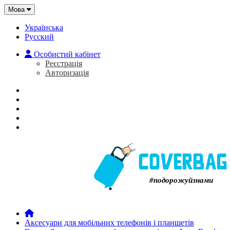
Мова
Українська
Русский
Особистий кабінет
Реєстрація
Авторизація
Головна
Про нас
Закладки (0)
Кошик
#подорожуйзнами
Аксесуари для мобільних телефонів і планшетів