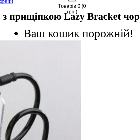
чорний
Товарів 0 (0
грн.)
 з прищіпкою Lazy Bracket чо
Ваш кошик порожній!