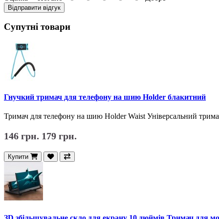
Відправити відгук
Супутні товари
Гнучкий тримач для телефону на шию Holder блакитний
Тримач для телефону на шию Holder Waist Універсальний тримач 
146 грн.
179 грн.
Купити
ЗD збільшувальне скло для екрану 10 дюймiв Тримач для мо