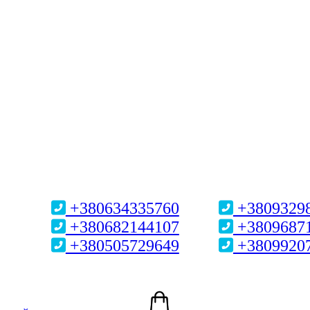
+380634335760
+3809329
+380682144107
+3809687
+380505729649
+3809920