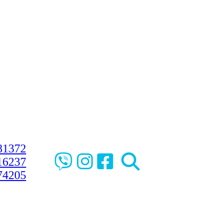
81372
16237
74205