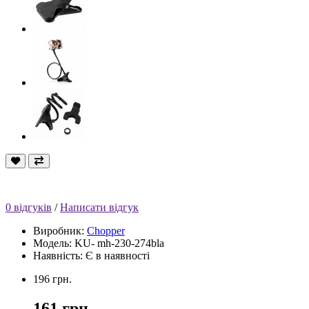
0 відгуків
/
Написати відгук
Виробник:
Chopper
Модель: KU- mh-230-274bla
Наявність: Є в наявності
196 грн.
161 грн.