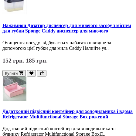
Нажимной Дозатор диспенсер для миючого засобу з місцем
для губки Sponge Caddy диспенсер для миючого
Очищення посуду відбувається набагато швидше за
допомогою цієї губки для мила Caddy.Налийте ул..
152 грн.
185 грн.
Купити
Додатковий підвісний контейнер для холодильника і вдома
Refrigerator Multifunctional Storage Box рожевий
Додатковий підвісний контейнер для холодильника та
будинку Refrigerator Multifunctional Storage BoxД..