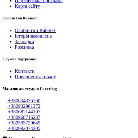
Партнерська програма
Карта сайту
Особистий Кабінет
Особистий Кабінет
Історія замовлень
Закладки
Розсилка
Служба підтримки
Контакти
Повернення товару
Магазин аксесуарів Coverbag
+380634335760
+380932981372
+380682144107
+380968716237
+380505729649
+380992074205