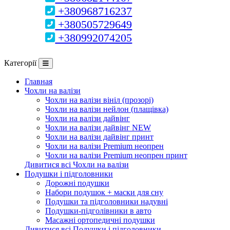
+380968716237
+380505729649
+380992074205
Категорії
Главная
Чохли на валізи
Чохли на валізи вініл (прозорі)
Чохли на валізи нейлон (плащівка)
Чохли на валізи дайвінг
Чохли на валізи дайвінг NEW
Чохли на валізи дайвінг принт
Чохли на валізи Premium неопрен
Чохли на валізи Premium неопрен принт
Дивитися всі Чохли на валізи
Подушки і підголовники
Дорожні подушки
Набори подушок + маски для сну
Подушки та підголовники надувні
Подушки-підголівники в авто
Масажні ортопедичні подушки
Дивитися всі Подушки і підголовники