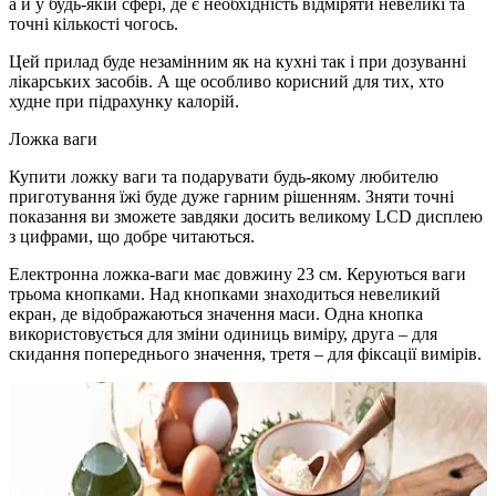
а й у будь-якій сфері, де є необхідність відміряти невеликі та
точні кількості чогось.
Цей прилад буде незамінним як на кухні так і при дозуванні
лікарських засобів.
А ще особливо корисний для тих, хто
худне при підрахунку калорій.
Ложка ваги
Купити ложку ваги та подарувати будь-якому любителю
приготування їжі буде дуже гарним рішенням.
Зняти точні
показання ви зможете завдяки досить великому LCD дисплею
з цифрами, що добре читаються.
Електронна ложка-ваги має довжину 23 см. Керуються ваги
трьома кнопками.
Над кнопками знаходиться невеликий
екран, де відображаються значення маси.
Одна кнопка
використовується для зміни одиниць виміру, друга – для
скидання попереднього значення, третя – для фіксації вимірів.