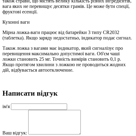
також страви, що містять велику кількість різних інгредієнтів,
вага яких не перевищує десятки грамів.
Це може бути спеції,
фруктові есенції.
Кухонні ваги
Мірна ложка-ваги працює від батарейки 3 типу CR2032
(таблетка).
Якщо заряду недостатньо, індикатор подає сигнал.
Також ложка з вагами має індикатор, який сигналізує про
перевищення максимально допустимої ваги.
Об'єм чаші
ложки становить 25 мг.
Точність вимірів становить 0,1 р.
Якщо протягом хвилини з ложкою не проводиться жодних
дій, відбувається автоотключение.
Написати відгук
ім'я
Ваш відгук: