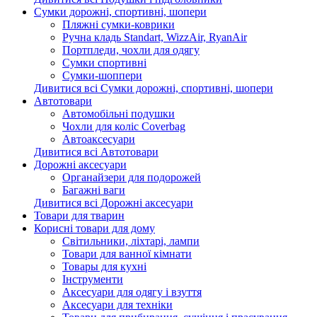
Сумки дорожні, спортивні, шопери
Пляжні сумки-коврики
Ручна кладь Standart, WizzAir, RyanAir
Портпледи, чохли для одягу
Сумки спортивні
Сумки-шоппери
Дивитися всі Сумки дорожні, спортивні, шопери
Автотовари
Автомобільні подушки
Чохли для коліс Coverbag
Автоаксесуари
Дивитися всі Автотовари
Дорожні аксесуари
Органайзери для подорожей
Багажні ваги
Дивитися всі Дорожні аксесуари
Товари для тварин
Корисні товари для дому
Світильники, ліхтарі, лампи
Товари для ванної кімнати
Товары для кухні
Інструменти
Аксесуари для одягу і взуття
Аксесуари для техніки