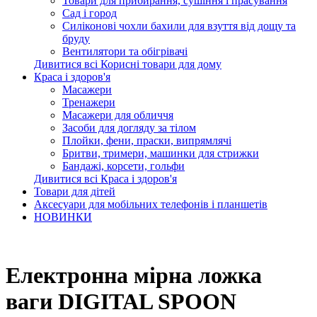
Товари для прибирання, сушіння і прасування
Сад і город
Силіконові чохли бахили для взуття від дощу та
бруду
Вентилятори та обігрівачі
Дивитися всі Корисні товари для дому
Краса і здоров'я
Масажери
Тренажери
Масажери для обличчя
Засоби для догляду за тілом
Плойки, фени, праски, випрямлячі
Бритви, тримери, машинки для стрижки
Бандажі, корсети, гольфи
Дивитися всі Краса і здоров'я
Товари для дітей
Аксесуари для мобільних телефонів і планшетів
НОВИНКИ
Електронна мірна ложка
ваги DIGITAL SPOON