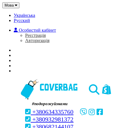
Мова
Українська
Русский
Особистий кабінет
Реєстрація
Авторизація
Головна
Про нас
Закладки (0)
Кошик
#подорожуйзнами
+380634335760
+380932981372
+380682144107