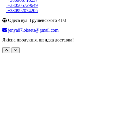
+380968716237
+380505729649
+380992074205
Одеса вул. Грушевського 41/3
jenya87lokaets@gmail.com
Якісна продукція, швидка доставка!