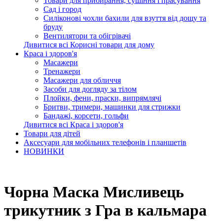
Товари для прибирання, сушіння і прасування
Сад і город
Силіконові чохли бахили для взуття від дощу та
бруду
Вентилятори та обігрівачі
Дивитися всі Корисні товари для дому
Краса і здоров'я
Масажери
Тренажери
Масажери для обличчя
Засоби для догляду за тілом
Плойки, фени, праски, випрямлячі
Бритви, тримери, машинки для стрижки
Бандажі, корсети, гольфи
Дивитися всі Краса і здоров'я
Товари для дітей
Аксесуари для мобільних телефонів і планшетів
НОВИНКИ
Чорна Маска Мисливець
трикутник з Гра в кальмара