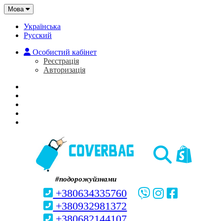
Мова
Українська
Русский
Особистий кабінет
Реєстрація
Авторизація
Головна
Про нас
Закладки (0)
Кошик
#подорожуйзнами
+380634335760
+380932981372
+380682144107