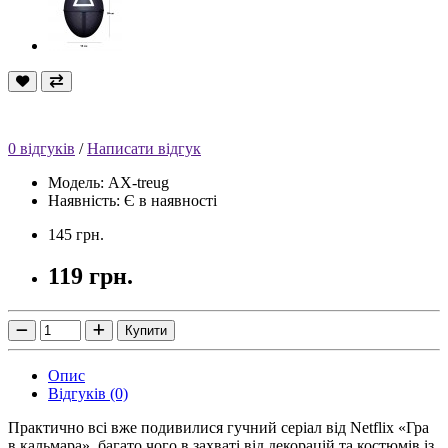
0 відгуків
/
Написати відгук
Модель: AX-treug
Наявність: Є в наявності
145 грн.
119 грн.
Купити
Опис
Відгуків (0)
Практично всі вже подивилися гучний серіал від Netflix «Гра
в кальмара», багато чого в захваті від декорацій та костюмів із