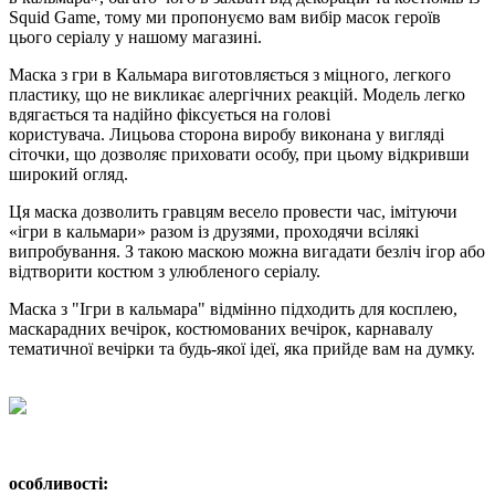
Squid Game, тому ми пропонуємо вам вибір масок героїв
цього серіалу у нашому магазині.
Маска з гри в Кальмара виготовляється з міцного, легкого
пластику, що не викликає алергічних реакцій. Модель легко
вдягається та надійно фіксується на голові
користувача. Лицьова сторона виробу виконана у вигляді
сіточки, що дозволяє приховати особу, при цьому відкривши
широкий огляд.
Ця маска дозволить гравцям весело провести час, імітуючи
«ігри в кальмари» разом із друзями, проходячи всілякі
випробування. З такою маскою можна вигадати безліч ігор або
відтворити костюм з улюбленого серіалу.
Маска з "Ігри в кальмара" відмінно підходить для косплею,
маскарадних вечірок, костюмованих вечірок, карнавалу
тематичної вечірки та будь-якої ідеї, яка прийде вам на думку.
особливості: