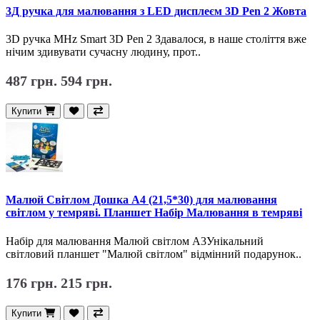
3Д ручка для малювання з LED дисплеєм 3D Pen 2 Жовта
3D ручка MHz Smart 3D Pen 2 Здавалося, в наше століття вже
нічим здивувати сучасну людину, прот..
487 грн.
594 грн.
Купити
Малюй Світлом Дошка A4 (21,5*30) для малювання
світлом у темряві. Планшет Набір Малювання в темряві
Набір для малювання Малюй світлом A3Унікальний
світловий планшет "Малюй світлом" відмінний подарунок..
176 грн.
215 грн.
Купити