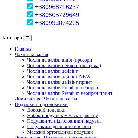
+380968716237
+380505729649
+380992074205
Категорії
Главная
Чохли на валізи
Чохли на валізи вініл (прозорі)
Чохли на валізи нейлон (плащівка)
Чохли на валізи дайвінг
Чохли на валізи дайвінг NEW
Чохли на валізи дайвінг принт
Чохли на валізи Premium неопрен
Чохли на валізи Premium неопрен принт
Дивитися всі Чохли на валізи
Подушки і підголовники
Дорожні подушки
Набори подушок + маски для сну
Подушки та підголовники надувні
Подушки-підголівники в авто
Масажні ортопедичні подушки
Дивитися всі Подушки і підголовники