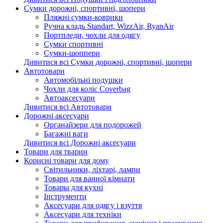
Сумки дорожні, спортивні, шопери
Пляжні сумки-коврики
Ручна кладь Standart, WizzAir, RyanAir
Портпледи, чохли для одягу
Сумки спортивні
Сумки-шоппери
Дивитися всі Сумки дорожні, спортивні, шопери
Автотовари
Автомобільні подушки
Чохли для коліс Coverbag
Автоаксесуари
Дивитися всі Автотовари
Дорожні аксесуари
Органайзери для подорожей
Багажні ваги
Дивитися всі Дорожні аксесуари
Товари для тварин
Корисні товари для дому
Світильники, ліхтарі, лампи
Товари для ванної кімнати
Товары для кухні
Інструменти
Аксесуари для одягу і взуття
Аксесуари для техніки