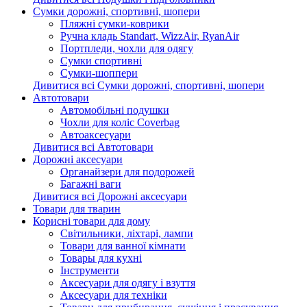
Сумки дорожні, спортивні, шопери
Пляжні сумки-коврики
Ручна кладь Standart, WizzAir, RyanAir
Портпледи, чохли для одягу
Сумки спортивні
Сумки-шоппери
Дивитися всі Сумки дорожні, спортивні, шопери
Автотовари
Автомобільні подушки
Чохли для коліс Coverbag
Автоаксесуари
Дивитися всі Автотовари
Дорожні аксесуари
Органайзери для подорожей
Багажні ваги
Дивитися всі Дорожні аксесуари
Товари для тварин
Корисні товари для дому
Світильники, ліхтарі, лампи
Товари для ванної кімнати
Товары для кухні
Інструменти
Аксесуари для одягу і взуття
Аксесуари для техніки