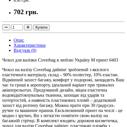
856 грн.
702 грн.
Купити
Опис
Характеристики
Відгуків (0)
Чохол для валізки Coverbag я люблю Україну M принт 0403
Чохол на валізу Coverbag дайвінг зроблений з якісного
еластичного матеріалу, склад – 90% поліестер, 10% еластан.
Відмінний захист багажу, комфорт у подорожі, заощадить Ваш
час та гроші в аеропорту, ідеальний варіант при тривалих
авіаперельотах.
Продуманий дизайн, міцна еластична
водовідштовхувальна тканина, захищає від ударів та
потертостей, а наявність пластикових пломб – додатковий
захист від розтину багажу.
Можна прати при 30 градусах-
ручне та машинне прання.
Ексклюзивний принт на чохлі - це
модно і зручно, Ви з легкістю помітите свою валізу на
багажній стрічці.
В комплект входять: дорожня косметичка,
чохол для валізи Coverbag дайвінг, пластикові пломби з