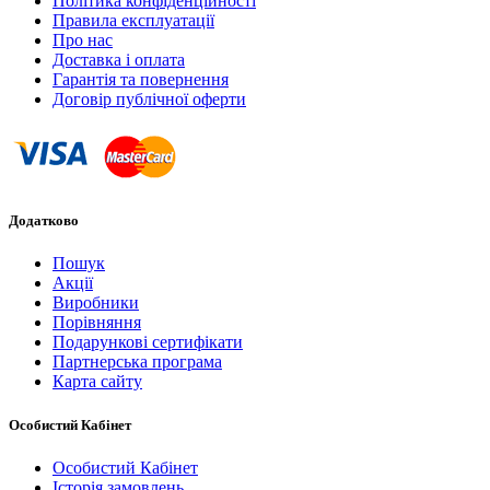
Політика конфіденційності
Правила експлуатації
Про нас
Доставка і оплата
Гарантія та повернення
Договір публічної оферти
Додатково
Пошук
Акції
Виробники
Порівняння
Подарункові сертифікати
Партнерська програма
Карта сайту
Особистий Кабінет
Особистий Кабінет
Історія замовлень