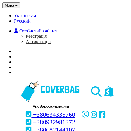
Мова
Українська
Русский
Особистий кабінет
Реєстрація
Авторизація
Головна
Про нас
Закладки (0)
Кошик
#подорожуйзнами
+380634335760
+380932981372
+380682144107