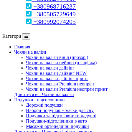
+380968716237
+380505729649
+380992074205
Категорії
Главная
Чохли на валізи
Чохли на валізи вініл (прозорі)
Чохли на валізи нейлон (плащівка)
Чохли на валізи дайвінг
Чохли на валізи дайвінг NEW
Чохли на валізи дайвінг принт
Чохли на валізи Premium неопрен
Чохли на валізи Premium неопрен принт
Дивитися всі Чохли на валізи
Подушки і підголовники
Дорожні подушки
Набори подушок + маски для сну
Подушки та підголовники надувні
Подушки-підголівники в авто
Масажні ортопедичні подушки
Дивитися всі Подушки і підголовники