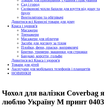
Товари для прибирання, сушіння і прасування
Сад і город
Силіконові чохли бахили для взуття від дощу та
бруду
Вентилятори та обігрівачі
Дивитися всі Корисні товари для дому
Краса і здоров'я
Масажери
Тренажери
Масажери для обличчя
Засоби для догляду за тілом
Плойки, фени, праски, випрямлячі
Бритви, тримери, машинки для стрижки
Бандажі, корсети, гольфи
Дивитися всі Краса і здоров'я
Товари для дітей
Аксесуари для мобільних телефонів і планшетів
НОВИНКИ
Чохол для валізки Coverbag я
люблю Україну M принт 0403