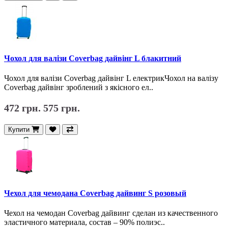
Чохол для валізи Coverbag дайвінг L блакитний
Чохол для валізи Coverbag дайвінг L електрикЧохол на валізу
Coverbag дайвінг зроблений з якісного ел..
472 грн.
575 грн.
Купити
Чехол для чемодана Coverbag дайвинг S розовый
Чехол на чемодан Coverbag дайвинг сделан из качественного
эластичного материала, состав – 90% полиэс..