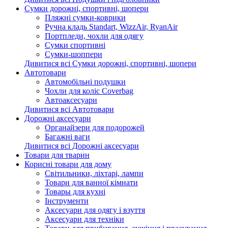
Сумки дорожні, спортивні, шопери
Пляжні сумки-коврики
Ручна кладь Standart, WizzAir, RyanAir
Портпледи, чохли для одягу
Сумки спортивні
Сумки-шоппери
Дивитися всі Сумки дорожні, спортивні, шопери
Автотовари
Автомобільні подушки
Чохли для коліс Coverbag
Автоаксесуари
Дивитися всі Автотовари
Дорожні аксесуари
Органайзери для подорожей
Багажні ваги
Дивитися всі Дорожні аксесуари
Товари для тварин
Корисні товари для дому
Світильники, ліхтарі, лампи
Товари для ванної кімнати
Товары для кухні
Інструменти
Аксесуари для одягу і взуття
Аксесуари для техніки