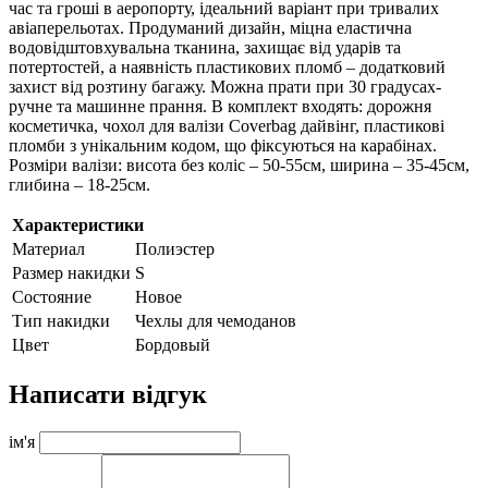
час та гроші в аеропорту, ідеальний варіант при тривалих
авіаперельотах.
Продуманий дизайн, міцна еластична
водовідштовхувальна тканина, захищає від ударів та
потертостей, а наявність пластикових пломб – додатковий
захист від розтину багажу.
Можна прати при 30 градусах-
ручне та машинне прання.
В комплект входять: дорожня
косметичка, чохол для валізи Coverbag дайвінг, пластикові
пломби з унікальним кодом, що фіксуються на карабінах.
Розміри валізи: висота без коліс – 50-55см, ширина – 35-45см,
глибина – 18-25см.
Характеристики
Материал
Полиэстер
Размер накидки
S
Состояние
Новое
Тип накидки
Чехлы для чемоданов
Цвет
Бордовый
Написати відгук
ім'я