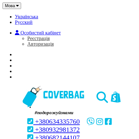
Мова
Українська
Русский
Особистий кабінет
Реєстрація
Авторизація
Головна
Про нас
Закладки (0)
Кошик
#подорожуйзнами
+380634335760
+380932981372
+380682144107