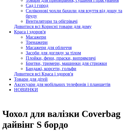
Товари для прибирання, сушіння і прасування
Сад і город
Силіконові чохли бахили для взуття від дощу та
бруду
Вентилятори та обігрівачі
Дивитися всі Корисні товари для дому
Краса і здоров'я
Масажери
Тренажери
Масажери для обличчя
Засоби для догляду за тілом
Плойки, фени, праски, випрямлячі
Бритви, тримери, машинки для стрижки
Бандажі, корсети, гольфи
Дивитися всі Краса і здоров'я
Товари для дітей
Аксесуари для мобільних телефонів і планшетів
НОВИНКИ
Чохол для валізки Coverbag
дайвінг S бордо