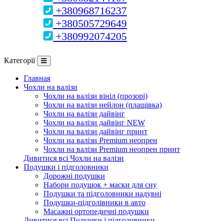
+380968716237
+380505729649
+380992074205
Категорії
Главная
Чохли на валізи
Чохли на валізи вініл (прозорі)
Чохли на валізи нейлон (плащівка)
Чохли на валізи дайвінг
Чохли на валізи дайвінг NEW
Чохли на валізи дайвінг принт
Чохли на валізи Premium неопрен
Чохли на валізи Premium неопрен принт
Дивитися всі Чохли на валізи
Подушки і підголовники
Дорожні подушки
Набори подушок + маски для сну
Подушки та підголовники надувні
Подушки-підголівники в авто
Масажні ортопедичні подушки
Дивитися всі Подушки і підголовники