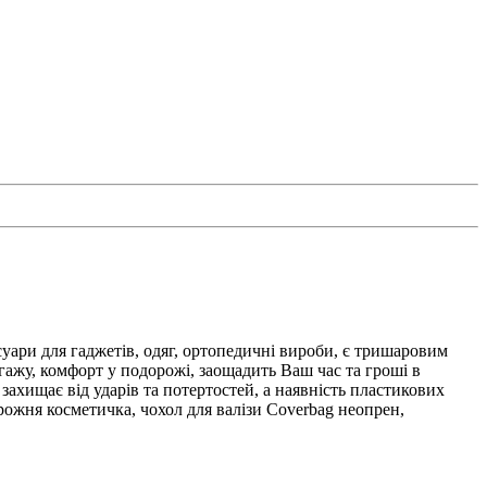
суари для гаджетів, одяг, ортопедичні вироби, є тришаровим
гажу, комфорт у подорожі, заощадить Ваш час та гроші в
ахищає від ударів та потертостей, а наявність пластикових
рожня косметичка, чохол для валізи Coverbag неопрен,