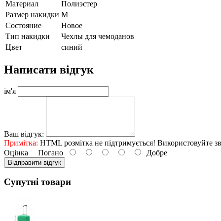
Материал
Полиэстер
Размер накидки
М
Состояние
Новое
Тип накидки
Чехлы для чемоданов
Цвет
синий
Написати відгук
ім'я
Ваш відгук:
Примітка:
HTML розмітка не підтримується! Використовуйте зв
Оцінка
Погано
Добре
Відправити відгук
Супутні товари