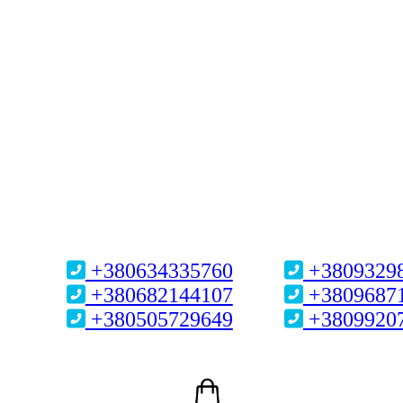
+380634335760
+3809329
+380682144107
+3809687
+380505729649
+3809920