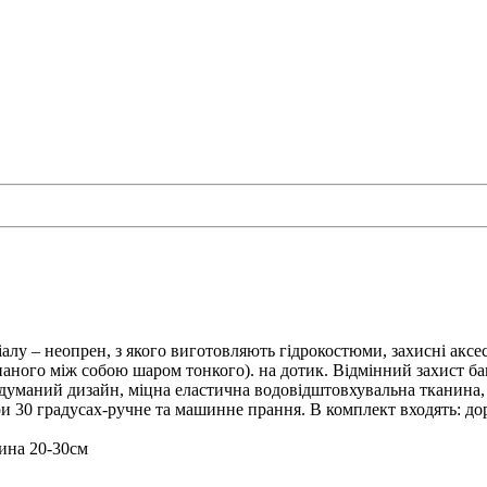
ріалу – неопрен, з якого виготовляють гідрокостюми, захисні аксе
днаного між собою шаром тонкого). на дотик.
Відмінний захист ба
уманий дизайн, міцна еластична водовідштовхувальна тканина, з
и 30 градусах-ручне та машинне прання.
В комплект входять: до
бина 20-30см