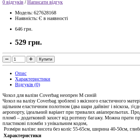
0 відгуків
/
Написати відгук
Модель: 627628168
Наявність: Є в наявності
646 грн.
529 грн.
Купити
Опис
Характеристики
Відгуків (0)
Чохол для валізи Coverbag неопрен M синій
Чохол на валізу Coverbag зроблені з якісного еластичного мате
щільним еластичним полотном (два шари дайвінг і віскоза, з'є
аеропорту, ідеальний варіант при тривалих авіаперельотах.
Прод
пломб – додатковий захист від розтину багажу.
Можна прати пр
пластикові пломби з унікальним кодом,
Розміри валізи: висота без коліс 55-65см, ширина 40-50см, гли
Характеристики