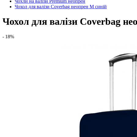
Чохли на валізи Premium неопрен
Чохол для валізи Coverbag неопрен M синій
Чохол для валізи Coverbag не
- 18%