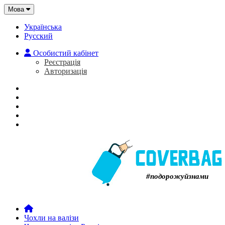
Мова
Українська
Русский
Особистий кабінет
Реєстрація
Авторизація
Головна
Про нас
Закладки (0)
Кошик
#подорожуйзнами
Чохли на валізи