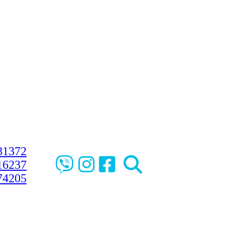
81372
16237
74205