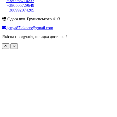
+380968716237
+380505729649
+380992074205
Одеса вул. Грушевського 41/3
jenya87lokaets@gmail.com
Якісна продукція, швидка доставка!