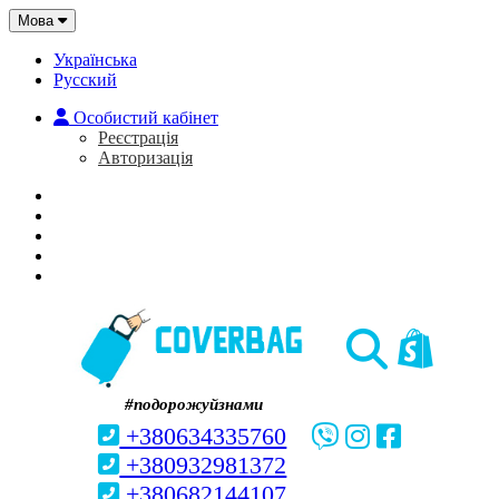
Мова
Українська
Русский
Особистий кабінет
Реєстрація
Авторизація
Головна
Про нас
Закладки (0)
Кошик
#подорожуйзнами
+380634335760
+380932981372
+380682144107