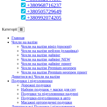
+380968716237
+380505729649
+380992074205
Категорії
Главная
Чохли на валізи
Чохли на валізи вініл (прозорі)
Чохли на валізи нейлон (плащівка)
Чохли на валізи дайвінг
Чохли на валізи дайвінг NEW
Чохли на валізи дайвінг принт
Чохли на валізи Premium неопрен
Чохли на валізи Premium неопрен принт
Дивитися всі Чохли на валізи
Подушки і підголовники
Дорожні подушки
Набори подушок + маски для сну
Подушки та підголовники надувні
Подушки-підголівники в авто
Масажні ортопедичні подушки
Дивитися всі Подушки і підголовники