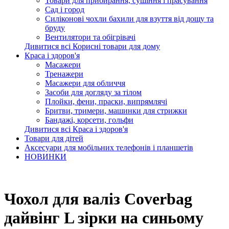
Товари для прибирання, сушіння і прасування
Сад і город
Силіконові чохли бахили для взуття від дощу та
бруду
Вентилятори та обігрівачі
Дивитися всі Корисні товари для дому
Краса і здоров'я
Масажери
Тренажери
Масажери для обличчя
Засоби для догляду за тілом
Плойки, фени, праски, випрямлячі
Бритви, тримери, машинки для стрижки
Бандажі, корсети, гольфи
Дивитися всі Краса і здоров'я
Товари для дітей
Аксесуари для мобільних телефонів і планшетів
НОВИНКИ
Чохол для валіз Coverbag
дайвінг L зірки на синьому