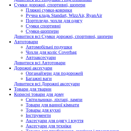
Сумки дорожні, спортивні, шопери
Пляжні сумки-коврики
Ручна кладь Standart, WizzAir, RyanAir
Портпледи, чохли для одягу
Сумки спортивні
Сумки-шоппери
Дивитися всі Сумки дорожні, спортивні, шопери
Автотовари
Автомобільні подушки
Чохли для коліс Coverbag
Автоаксесуари
Дивитися всі Автотовари
Дорожні аксесуари
Органайзери для подорожей
Багажні ваги
Дивитися всі Дорожні аксесуари
Товари для тварин
Корисні товари для дому
Світильники, ліхтарі, лампи
Товари для ванної кімнати
Товары для кухні
Інструменти
Аксесуари для одягу і взуття
Аксесуари для техніки