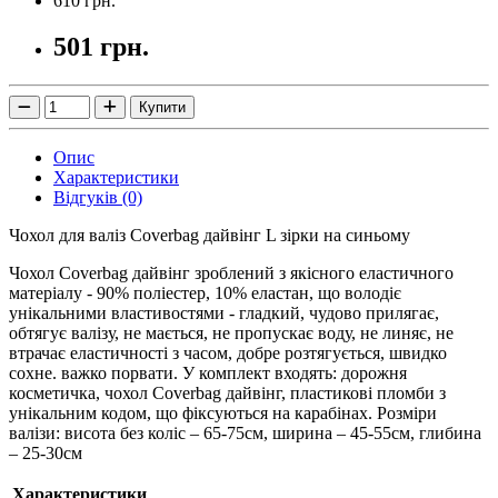
610 грн.
501 грн.
Купити
Опис
Характеристики
Відгуків (0)
Чохол для валіз Coverbag дайвінг L зірки на синьому
Чохол Coverbag дайвінг зроблений з якісного еластичного
матеріалу - 90% поліестер, 10% еластан, що володіє
унікальними властивостями - гладкий, чудово прилягає,
обтягує валізу, не мається, не пропускає воду, не линяє, не
втрачає еластичності з часом, добре розтягується, швидко
сохне. важко порвати.
У комплект входять: дорожня
косметичка, чохол Coverbag дайвінг, пластикові пломби з
унікальним кодом, що фіксуються на карабінах.
Розміри
валізи: висота без коліс – 65-75см, ширина – 45-55см, глибина
– 25-30см
Характеристики