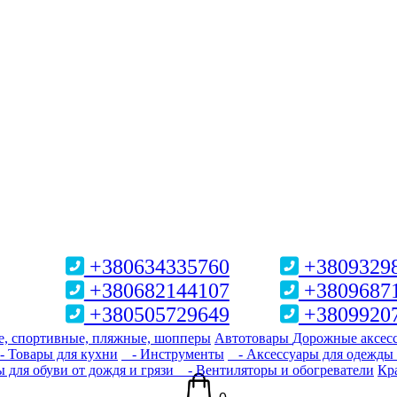
+380634335760
+3809329
+380682144107
+3809687
+380505729649
+3809920
, спортивные, пляжные, шопперы
Автотовары
Дорожные аксес
 Товары для кухни
- Инструменты
- Аксессуары для одежды 
для обуви от дождя и грязи
- Вентиляторы и обогреватели
Кра