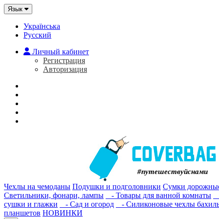
Язык
Українська
Русский
Личный кабинет
Регистрация
Авторизация
Главная
О нас
Мои Закладки (0)
Корзина покупок
#путешествуйснами
Чехлы на чемоданы
Подушки и подголовники
Сумки дорожные
Светильники, фонари, лампы
- Товары для ванной комнаты
-
сушки и глажки
- Сад и огород
- Силиконовые чехлы бахилы 
планшетов
НОВИНКИ